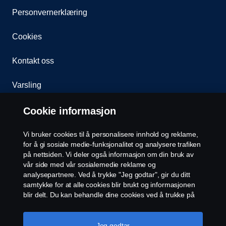
Personvernerklæring
Cookies
Kontakt oss
Varsling
Åpenhetsloven
Cookie informasjon
Etiske retningslinjer for leverandører
Vi bruker cookies til å personalisere innhold og reklame,
for å gi sosiale medie-funksjonalitet og analysere trafiken
på nettsiden. Vi deler også informasjon om din bruk av
Cookie-innstillinger
vår side med vår sosialemedie reklame og
analysepartnere. Ved å trykke "Jeg godtar", gir du ditt
samtykke for at alle cookies blir brukt og informasjonen
blir delt. Du kan behandle dine cookies ved å trukke på
"cookie innstillinger" og velge kategorier du godtar. For
en mer detaljert forklaring hvordan vi bruker cookies,
vennligst besøk vår cookies-erklæring, som du finner ved
Jeg godtar