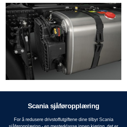
Scania sjåføropplæring
For å redusere drivstoffutgiftene dine tilbyr Scania
sjåføropplæring - en mesterklasse innen kjøring, det er