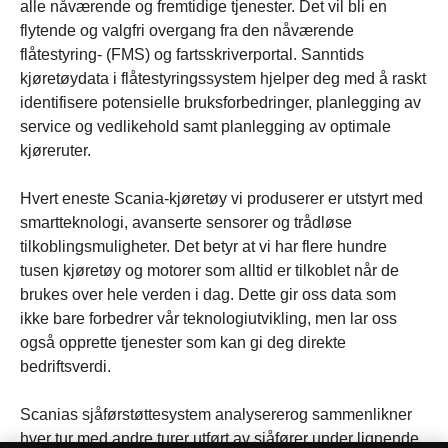
alle nåværende og fremtidige tjenester. Det vil bli en
flytende og valgfri overgang fra den nåværende
flåtestyring- (FMS) og fartsskriverportal. Sanntids
kjøretøydata i flåtestyringssystem hjelper deg med å raskt
identifisere potensielle bruksforbedringer, planlegging av
service og vedlikehold samt planlegging av optimale
kjøreruter.
Hvert eneste Scania-kjøretøy vi produserer er utstyrt med
smartteknologi, avanserte sensorer og trådløse
tilkoblingsmuligheter. Det betyr at vi har flere hundre
tusen kjøretøy og motorer som alltid er tilkoblet når de
brukes over hele verden i dag. Dette gir oss data som
ikke bare forbedrer vår teknologiutvikling, men lar oss
også opprette tjenester som kan gi deg direkte
bedriftsverdi.
Scanias sjåførstøttesystem analysererog sammenlikner
hver tur med andre turer utført av sjåfører under lignende