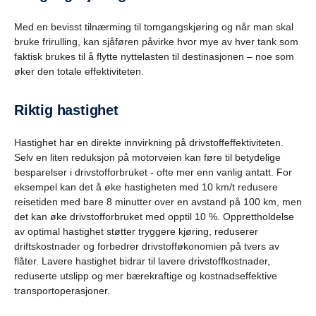
Med en bevisst tilnærming til tomgangskjøring og når man skal
bruke frirulling, kan sjåføren påvirke hvor mye av hver tank som
faktisk brukes til å flytte nyttelasten til destinasjonen – noe som
øker den totale effektiviteten.
Riktig hastighet
Hastighet har en direkte innvirkning på drivstoffeffektiviteten.
Selv en liten reduksjon på motorveien kan føre til betydelige
besparelser i drivstofforbruket - ofte mer enn vanlig antatt. For
eksempel kan det å øke hastigheten med 10 km/t redusere
reisetiden med bare 8 minutter over en avstand på 100 km, men
det kan øke drivstofforbruket med opptil 10 %. Opprettholdelse
av optimal hastighet støtter tryggere kjøring, reduserer
driftskostnader og forbedrer drivstofføkonomien på tvers av
flåter. Lavere hastighet bidrar til lavere drivstoffkostnader,
reduserte utslipp og mer bærekraftige og kostnadseffektive
transportoperasjoner.