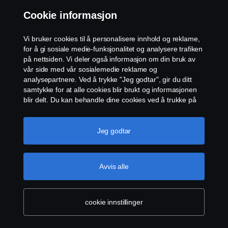
forhold. Kjøremønsteret rangeres deretter basert på
Cookie informasjon
parametere som tomgang, utrulling og forventning. Dette
gir sjåføren verdifulle tilbakemeldinger om hvordan man
Vi bruker cookies til å personalisere innhold og reklame,
kan forbedre seg via appen for flåteadministrasjon og i
for å gi sosiale medie-funksjonalitet og analysere trafiken
nettportalen. Oppfølging og tilbakemeldinger er viktig for
på nettsiden. Vi deler også informasjon om din bruk av
å identifisere og oppnå potensielle
vår side med vår sosialemedie reklame og
analysepartnere. Ved å trykke "Jeg godtar", gir du ditt
kjøremønsterforbedringer - Alt fra senking av
samtykke for at alle cookies blir brukt og informasjonen
drivstofforbruk, reduksjon av slitasje og
blir delt. Du kan behandle dine cookies ved å trukke på
vedlikeholdsbehov, og hele veien til automatisering av
"cookie innstillinger" og velge kategorier du godtar. For
tidkrevende administrativt arbeid. Uansett om flåten din
en mer detaljert forklaring hvordan vi bruker cookies,
består av ulike merker eller kun Scania-kjøretøy. Kort
vennligst besøk vår cookies-erklæring, som du finner ved
Jeg godtar
å trykke på linken under denne teksten.
Mer
fortalt fokuserer vi på dataene, slik at du kan fokusere på
informasjon om personvernet ditt
driften av virksomheten din.
Avvis alle
cookie innstillinger
Scanias tilnærming til bærekraftig