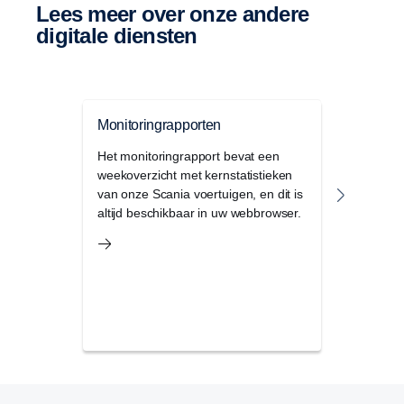
Lees meer over onze andere
digitale diensten
Monitoringrapporten
Control
Het monitoringrapport bevat een
Controle
weekoverzicht met kernstatistieken
digitale
van onze Scania voertuigen, en dit is
uw bedr
altijd beschikbaar in uw webbrowser.
waarde e
in huis h