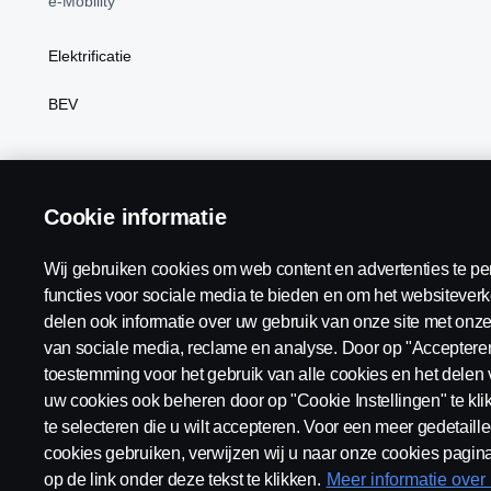
e-Mobility
Elektrificatie
BEV
Scania Nederland:
Nederland
Cookie informatie
Wij gebruiken cookies om web content en advertenties te pe
functies voor sociale media te bieden en om het websiteverk
delen ook informatie over uw gebruik van onze site met onze
Algemene voorwaarden
Juridische bepalingen
Privacy v
van sociale media, reclame en analyse. Door op "Accepteren"
toestemming voor het gebruik van alle cookies en het delen 
uw cookies ook beheren door op "Cookie Instellingen" te kl
te selecteren die u wilt accepteren. Voor een meer gedetaille
cookies gebruiken, verwijzen wij u naar onze cookies pagina
© Copyright Scania 2026 Alle Rechten Voorbehouden. Scania Nede
op de link onder deze tekst te klikken.
Meer informatie over
nummer: 27136821