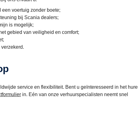
uil een voertuig zonder boete;
teuning bij Scania dealers;
ijn is mogelijk;
et gebied van veiligheid en comfort;
t;
d verzekerd.
 op
dwijde service en flexibiliteit. Bent u geïnteresseerd in het hur
tformulier
in. Eén van onze verhuurspecialisten neemt snel