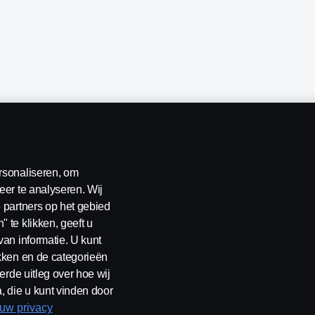
rsonaliseren, om
eer te analyseren. Wij
 partners op het gebied
erklaring
Contact
Klokkenluiden
Cookiebeleid
Cookies
 te klikken, geeft u
van informatie. U kunt
ikken en de categorieën
erde uitleg over hoe wij
, die u kunt vinden door
rland B.V. Postbus 9598 4801 LN, Spinveld 57, 4815 HV Breda / T +31 
 uw privacy