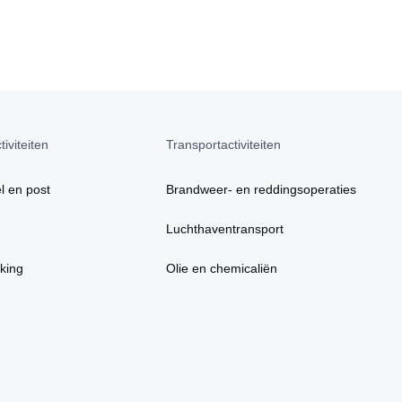
iviteiten
Transportactiviteiten
l en post
Brandweer- en reddingsoperaties
Luchthaventransport
king
Olie en chemicaliën