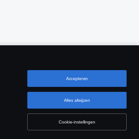
Accepteren
Alles afwijzen
Cookie-instellingen
(0)76-5254 000 KvK-