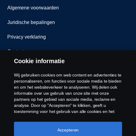
Algemene voorwaarden
Juridische bepalingen
Privacy verklaring
Contact
Cookie informatie
Klokkenluiden
Wij gebruiken cookies om web content en advertenties te
Cookiebeleid
personaliseren, om functies voor sociale media te bieden
en om het websiteverkeer te analyseren. Wij delen ook
informatie over uw gebruik van onze site met onze
Cookies
partners op het gebied van sociale media, reclame en
analyse. Door op "Accepteren" te klikken, geeft u
toestemming voor het gebruik van alle cookies en het
delen van informatie. U kunt uw cookies ook beheren
door op "Cookie Instellingen" te klikken en de
categorieën te selecteren die u wilt accepteren. Voor een
Accepteren
meer gedetailleerde uitleg over hoe wij cookies