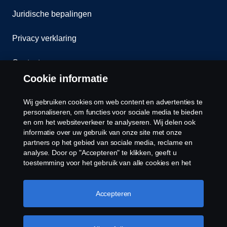
Juridische bepalingen
Privacy verklaring
Contact
Cookie informatie
Klokkenluiden
Wij gebruiken cookies om web content en advertenties te
Cookiebeleid
personaliseren, om functies voor sociale media te bieden
en om het websiteverkeer te analyseren. Wij delen ook
informatie over uw gebruik van onze site met onze
Cookies
partners op het gebied van sociale media, reclame en
analyse. Door op "Accepteren" te klikken, geeft u
toestemming voor het gebruik van alle cookies en het
delen van informatie. U kunt uw cookies ook beheren
door op "Cookie Instellingen" te klikken en de
categorieën te selecteren die u wilt accepteren. Voor een
Accepteren
meer gedetailleerde uitleg over hoe wij cookies
gebruiken, verwijzen wij u naar onze cookies pagina, die
© Copyright Scania 2026 Alle Rechten
u kunt vinden door op de link onder deze tekst te