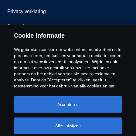
Privacy verklaring
Contact
Cookie informatie
Klokkenluiden
Wij gebruiken cookies om web content en advertenties te
Cookiebeleid
personaliseren, om functies voor sociale media te bieden
en om het websiteverkeer te analyseren. Wij delen ook
informatie over uw gebruik van onze site met onze
Cookies
partners op het gebied van sociale media, reclame en
analyse. Door op "Accepteren" te klikken, geeft u
toestemming voor het gebruik van alle cookies en het
delen van informatie. U kunt uw cookies ook beheren
door op "Cookie Instellingen" te klikken en de
categorieën te selecteren die u wilt accepteren. Voor een
Accepteren
meer gedetailleerde uitleg over hoe wij cookies
gebruiken, verwijzen wij u naar onze cookies pagina, die
© Copyright Scania 2026 Alle Rechten
u kunt vinden door op de link onder deze tekst te
Alles afwijzen
Voorbehouden. Scania Nederland B.V. Postbus
klikken.
Meer informatie over uw privacy
9598 4801 LN, Spinveld 57, 4815 HV Breda / T +31