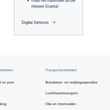
Haal het maximale uit uw
nieuwe Scania!
Digital Services
iviteiten
Transportactiviteiten
l en post
Brandweer- en reddingsoperaties
Luchthaventransport
king
Olie en chemicaliën