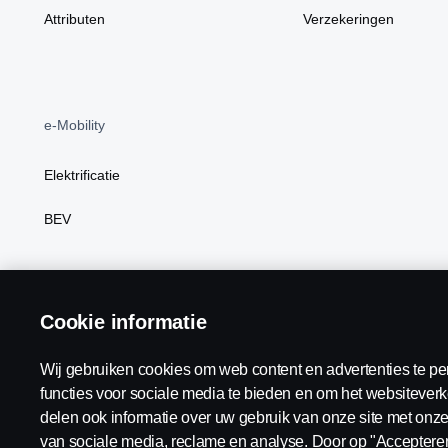
Attributen
Verzekeringen
e-Mobility
Elektrificatie
BEV
Scania Nederland:
Nederland
Cookie informatie
Wij gebruiken cookies om web content en advertenties te pe
functies voor sociale media te bieden en om het websiteverk
delen ook informatie over uw gebruik van onze site met onze
Algemene voorwaarden
Juridische bepalingen
Privacy v
van sociale media, reclame en analyse. Door op "Accepteren"