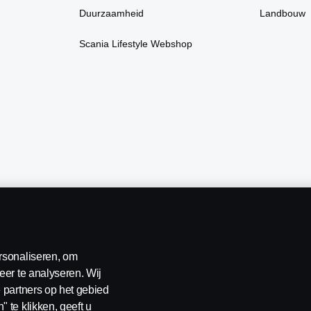
Duurzaamheid
Landbouw
Scania Lifestyle Webshop
rsonaliseren, om
eer te analyseren. Wij
 partners op het gebied
erklaring
Contact
Klokkenluiden
Cookiebeleid
Cookies
 te klikken, geeft u