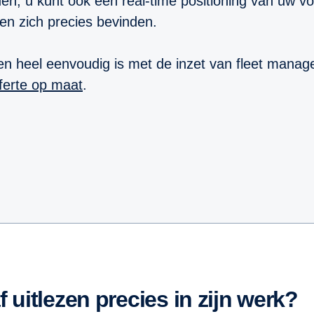
ijden, u kunt ook een real-time positioning van uw 
en zich precies bevinden.
zen heel eenvoudig is met de inzet van fleet man
ferte op maat
.
 uitlezen precies in zijn werk?