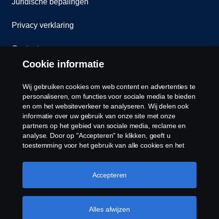
Juridische bepalingen
Privacy verklaring
Contact
Cookie informatie
Klokkenluiden
Wij gebruiken cookies om web content en advertenties te
Cookiebeleid
personaliseren, om functies voor sociale media te bieden
en om het websiteverkeer te analyseren. Wij delen ook
informatie over uw gebruik van onze site met onze
Cookies
partners op het gebied van sociale media, reclame en
analyse. Door op "Accepteren" te klikken, geeft u
toestemming voor het gebruik van alle cookies en het
delen van informatie. U kunt uw cookies ook beheren
door op "Cookie Instellingen" te klikken en de
categorieën te selecteren die u wilt accepteren. Voor een
Accepteren
meer gedetailleerde uitleg over hoe wij cookies
gebruiken, verwijzen wij u naar onze cookies pagina, die
© Copyright Scania 2026 Alle Rechten
u kunt vinden door op de link onder deze tekst te
Alles afwijzen
Voorbehouden. Scania Nederland B.V. Postbus
klikken.
Meer informatie over uw privacy