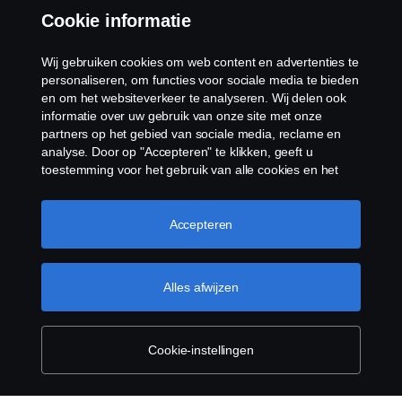
Cookie informatie
Klokkenluiden
Wij gebruiken cookies om web content en advertenties te
Cookiebeleid
personaliseren, om functies voor sociale media te bieden
en om het websiteverkeer te analyseren. Wij delen ook
informatie over uw gebruik van onze site met onze
Cookies
partners op het gebied van sociale media, reclame en
analyse. Door op "Accepteren" te klikken, geeft u
toestemming voor het gebruik van alle cookies en het
delen van informatie. U kunt uw cookies ook beheren
door op "Cookie Instellingen" te klikken en de
categorieën te selecteren die u wilt accepteren. Voor een
Accepteren
meer gedetailleerde uitleg over hoe wij cookies
gebruiken, verwijzen wij u naar onze cookies pagina, die
© Copyright Scania 2026 Alle Rechten
u kunt vinden door op de link onder deze tekst te
Alles afwijzen
Voorbehouden. Scania Nederland B.V. Postbus
klikken.
Meer informatie over uw privacy
9598 4801 LN, Spinveld 57, 4815 HV Breda / T +31
(0)76-5254 000 KvK-nummer: 27136821
Cookie-instellingen