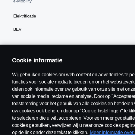
e-Mobility
Elektrificatie
BEV
Scania Nederland:
Nederland
Cookie informatie
Wij gebruiken cookies om web content en advertenties te pe
functies voor sociale media te bieden en om het websiteverk
delen ook informatie over uw gebruik van onze site met onze
Algemene voorwaarden
Juridische bepalingen
Privacy v
van sociale media, reclame en analyse. Door op "Accepteren"
toestemming voor het gebruik van alle cookies en het delen 
uw cookies ook beheren door op "Cookie Instellingen" te kl
te selecteren die u wilt accepteren. Voor een meer gedetaille
cookies gebruiken, verwijzen wij u naar onze cookies pagina
© Copyright Scania 2026 Alle Rechten Voorbehouden. Scania Nede
op de link onder deze tekst te klikken.
Meer informatie over
nummer: 27136821