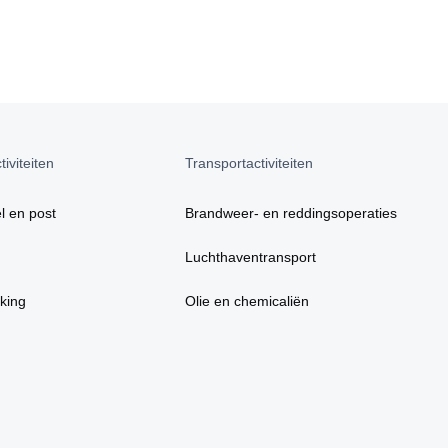
iviteiten
Transportactiviteiten
l en post
Brandweer- en reddingsoperaties
Luchthaventransport
king
Olie en chemicaliën