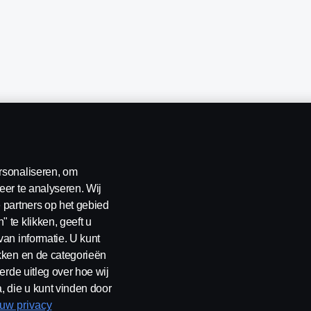
rsonaliseren, om
eer te analyseren. Wij
 partners op het gebied
erklaring
Contact
Klokkenluiden
Cookiebeleid
Cookies
 te klikken, geeft u
van informatie. U kunt
ikken en de categorieën
erde uitleg over hoe wij
, die u kunt vinden door
rland B.V. Postbus 9598 4801 LN, Spinveld 57, 4815 HV Breda / T +31 
 uw privacy