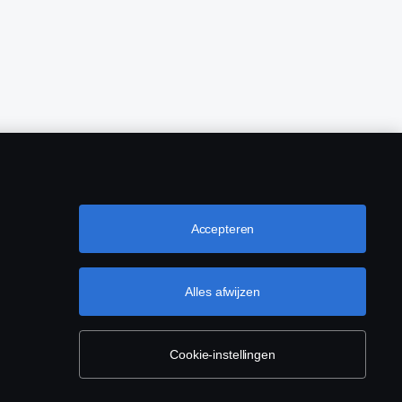
Accepteren
Alles afwijzen
Cookie-instellingen
(0)76-5254 000 KvK-