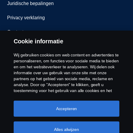
Juridische bepalingen
Privacy verklaring
Contact
Cookie informatie
Klokkenluiden
Wij gebruiken cookies om web content en advertenties te
Cookiebeleid
personaliseren, om functies voor sociale media te bieden
en om het websiteverkeer te analyseren. Wij delen ook
informatie over uw gebruik van onze site met onze
Cookies
partners op het gebied van sociale media, reclame en
analyse. Door op "Accepteren" te klikken, geeft u
toestemming voor het gebruik van alle cookies en het
delen van informatie. U kunt uw cookies ook beheren
door op "Cookie Instellingen" te klikken en de
categorieën te selecteren die u wilt accepteren. Voor een
Accepteren
meer gedetailleerde uitleg over hoe wij cookies
gebruiken, verwijzen wij u naar onze cookies pagina, die
© Copyright Scania 2026 Alle Rechten
u kunt vinden door op de link onder deze tekst te
Alles afwijzen
Voorbehouden. Scania Nederland B.V. Postbus
klikken.
Meer informatie over uw privacy