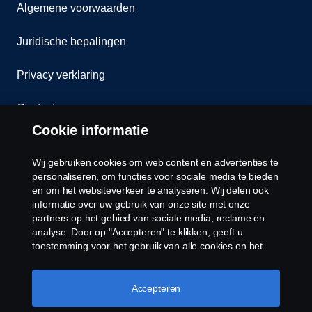
Algemene voorwaarden
Juridische bepalingen
Privacy verklaring
Contact
Cookie informatie
Klokkenluiden
Wij gebruiken cookies om web content en advertenties te
Cookiebeleid
personaliseren, om functies voor sociale media te bieden
en om het websiteverkeer te analyseren. Wij delen ook
informatie over uw gebruik van onze site met onze
Cookies
partners op het gebied van sociale media, reclame en
analyse. Door op "Accepteren" te klikken, geeft u
toestemming voor het gebruik van alle cookies en het
delen van informatie. U kunt uw cookies ook beheren
door op "Cookie Instellingen" te klikken en de
categorieën te selecteren die u wilt accepteren. Voor een
Accepteren
meer gedetailleerde uitleg over hoe wij cookies