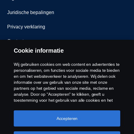
Juridische bepalingen
Privacy verklaring
Contact
Cookie informatie
Klokkenluiden
Wij gebruiken cookies om web content en advertenties te
Cookiebeleid
personaliseren, om functies voor sociale media te bieden
en om het websiteverkeer te analyseren. Wij delen ook
informatie over uw gebruik van onze site met onze
Cookies
partners op het gebied van sociale media, reclame en
analyse. Door op "Accepteren" te klikken, geeft u
toestemming voor het gebruik van alle cookies en het
delen van informatie. U kunt uw cookies ook beheren
door op "Cookie Instellingen" te klikken en de
categorieën te selecteren die u wilt accepteren. Voor een
Accepteren
meer gedetailleerde uitleg over hoe wij cookies
gebruiken, verwijzen wij u naar onze cookies pagina, die