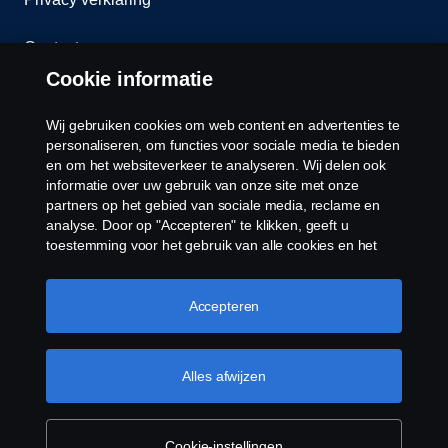
Contact
Cookie informatie
Klokkenluiden
Wij gebruiken cookies om web content en advertenties te
Cookiebeleid
personaliseren, om functies voor sociale media te bieden
en om het websiteverkeer te analyseren. Wij delen ook
informatie over uw gebruik van onze site met onze
Cookies
partners op het gebied van sociale media, reclame en
analyse. Door op "Accepteren" te klikken, geeft u
toestemming voor het gebruik van alle cookies en het
delen van informatie. U kunt uw cookies ook beheren
door op "Cookie Instellingen" te klikken en de
categorieën te selecteren die u wilt accepteren. Voor een
Accepteren
meer gedetailleerde uitleg over hoe wij cookies
gebruiken, verwijzen wij u naar onze cookies pagina, die
© Copyright Scania 2026 Alle Rechten
u kunt vinden door op de link onder deze tekst te
Alles afwijzen
Voorbehouden. Scania Nederland B.V. Postbus
klikken.
Meer informatie over uw privacy
9598 4801 LN, Spinveld 57, 4815 HV Breda / T +31
(0)76-5254 000 KvK-nummer: 27136821
Cookie-instellingen