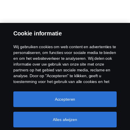
Cookie informatie
Wij gebruiken cookies om web content en advertenties te
personaliseren, om functies voor sociale media te bieden
en om het websiteverkeer te analyseren. Wij delen ook
informatie over uw gebruik van onze site met onze
partners op het gebied van sociale media, reclame en
analyse. Door op "Accepteren" te klikken, geeft u
toestemming voor het gebruik van alle cookies en het
delen van informatie. U kunt uw cookies ook beheren
door op "Cookie Instellingen" te klikken en de
categorieën te selecteren die u wilt accepteren. Voor een
Accepteren
meer gedetailleerde uitleg over hoe wij cookies
gebruiken, verwijzen wij u naar onze cookies pagina, die
u kunt vinden door op de link onder deze tekst te
Alles afwijzen
klikken.
Meer informatie over uw privacy