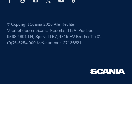
© Copyright Scania 2026 Alle Rechten
Voorbehouden. Scania Nederland B.V. Postbus
9598 4801 LN, Spinveld 57, 4815 HV Breda / T +31
(0)76-5254 000 KvK-nummer: 27136821