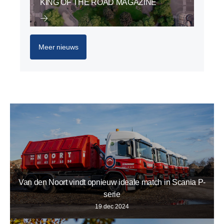
KING OF THE ROAD MAGAZINE
Meer nieuws
Van den Noort vindt opnieuw ideale match in Scania P-
serie
19 dec 2024