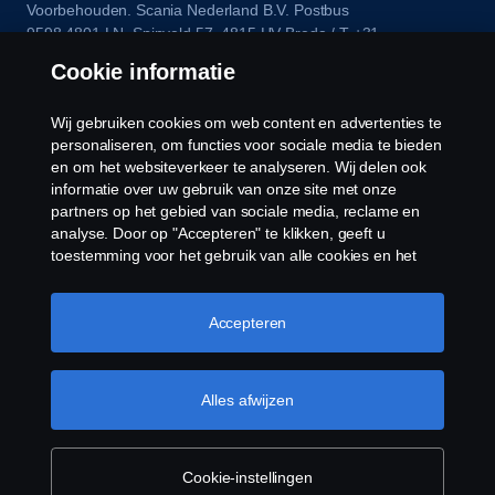
Voorbehouden. Scania Nederland B.V. Postbus
9598 4801 LN, Spinveld 57, 4815 HV Breda / T +31
(0)76-5254 000 KvK-nummer: 27136821
Cookie informatie
Wij gebruiken cookies om web content en advertenties te
personaliseren, om functies voor sociale media te bieden
en om het websiteverkeer te analyseren. Wij delen ook
informatie over uw gebruik van onze site met onze
partners op het gebied van sociale media, reclame en
analyse. Door op "Accepteren" te klikken, geeft u
toestemming voor het gebruik van alle cookies en het
delen van informatie. U kunt uw cookies ook beheren
door op "Cookie Instellingen" te klikken en de
categorieën te selecteren die u wilt accepteren. Voor een
Accepteren
meer gedetailleerde uitleg over hoe wij cookies
gebruiken, verwijzen wij u naar onze cookies pagina, die
u kunt vinden door op de link onder deze tekst te
Alles afwijzen
klikken.
Meer informatie over uw privacy
Cookie-instellingen