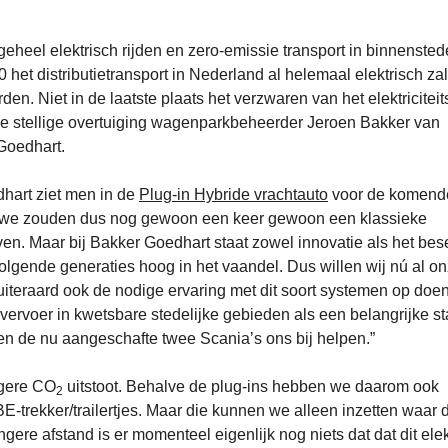
eheel elektrisch rijden en zero-emissie transport in binnensted
 het distributietransport in Nederland al helemaal elektrisch zal 
n. Niet in de laatste plaats het verzwaren van het elektriciteit
s de stellige overtuiging wagenparkbeheerder Jeroen Bakker van
 Goedhart.
hart ziet men in de
Plug-in Hybride vrachtauto
voor de komende
2, we zouden dus nog gewoon een keer gewoon een klassieke
en. Maar bij Bakker Goedhart staat zowel innovatie als het bese
lgende generaties hoog in het vaandel. Dus willen wij nú al o
teraard ook de nodige ervaring met dit soort systemen op doen
vervoer in kwetsbare stedelijke gebieden als een belangrijke st
n de nu aangeschafte twee Scania’s ons bij helpen.”
agere CO
uitstoot. Behalve de plug-ins hebben we daarom ook
2
BE-trekker/trailertjes. Maar die kunnen we alleen inzetten waar 
gere afstand is er momenteel eigenlijk nog niets dat dat dit elek