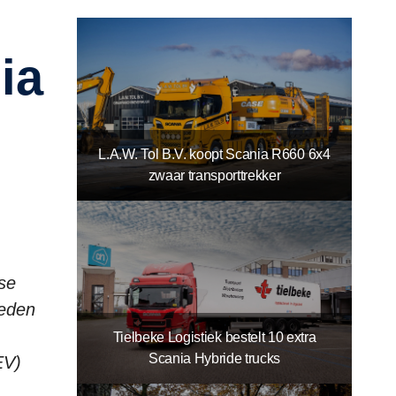
L.A.W. Tol B.V. koopt Scania R660 6x4
zwaar transporttrekker
se
teden
Tielbeke Logistiek bestelt 10 extra
Scania Hybride trucks
EV)