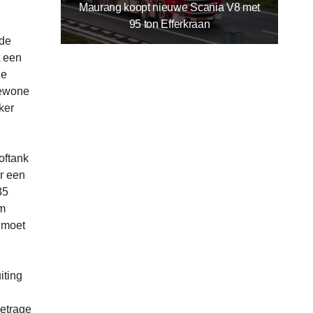
Maurang koopt nieuwe Scania V8 met
95 ton Efferkraan
 de
t een
de
gewone
ker
oftank
r een
35
om
e moet
iting
metrage