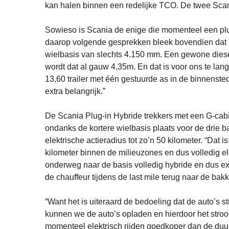
kan halen binnen een redelijke TCO. De twee Scan
Sowieso is Scania de enige die momenteel een plu
daarop volgende gesprekken bleek bovendien dat de
wielbasis van slechts 4.150 mm. Een gewone dies
wordt dat al gauw 4,35m. En dat is voor ons te la
13,60 trailer met één gestuurde as in de binnenste
extra belangrijk.”
De Scania Plug-in Hybride trekkers met een G-cab
ondanks de kortere wielbasis plaats voor de drie 
elektrische actieradius tot zo’n 50 kilometer. “Dat 
kilometer binnen de milieuzones en dus volledig 
onderweg naar de basis volledig hybride en dus ext
de chauffeur tijdens de last mile terug naar de bakk
“Want het is uiteraard de bedoeling dat de auto’s 
kunnen we de auto’s opladen en hierdoor het stro
momenteel elektrisch rijden goedkoper dan de duu