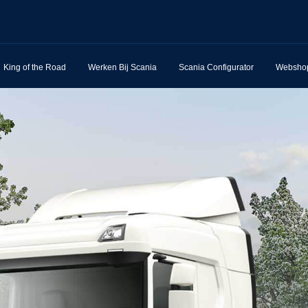
King of the Road
Werken Bij Scania
Scania Configurator
Websho