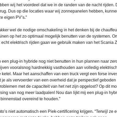
ben wij het voordeel dat we in de randen van de nacht rijden.
terug. Dus op die locaties waar wij zonnepanelen hebben, kunn
e eigen PV’s.”
akker wel de nodige omschakeling in het denken bij de chauffeu
ainen op het zo optimaal mogelijk benutten van de systemen. O
 echt elektrisch rijden gaan we gebruik maken van het Scania 
 een plug-in hybride nog niet benutten in hun plannen naar zer
blijven vooralsnog hardnekkig vasthouden aan volledig elektrisc
e ketel. Maar het aanschaffen van een truck vergt een forse inves
t je als vervoerder van een overheid dat je perspectief geboden
e problemen met de capaciteit van het net zijn opgelost? Op dit m
sing van nog meer laadpalen! Nou dan lijkt mij een plug-in hyb
e binnenstad overeind te houden.”
’s niet automatisch een Piek-certificering krijgen. “Terwijl ze ec