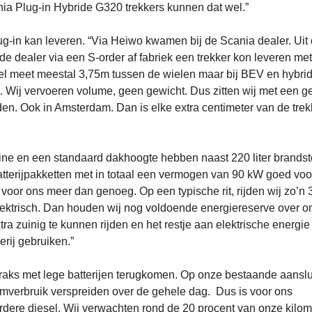
ia Plug-in Hybride G320 trekkers kunnen dat wel.”
g-in kan leveren. “Via Heiwo kwamen bij de Scania dealer. Uit
 dealer via een S-order af fabriek een trekker kon leveren me
el meet meestal 3,75m tussen de wielen maar bij BEV en hybri
ng. Wij vervoeren volume, geen gewicht. Dus zitten wij met een 
den. Ook in Amsterdam. Dan is elke extra centimeter van de trek
ine en een standaard dakhoogte hebben naast 220 liter brandst
batterijpakketten met in totaal een vermogen van 90 kW goed voo
is voor ons meer dan genoeg. Op een typische rit, rijden wij zo’n 
elektrisch. Dan houden wij nog voldoende energiereserve over 
ra zuinig te kunnen rijden en het restje aan elektrische energi
erij gebruiken.”
straks met lege batterijen terugkomen. Op onze bestaande aanslu
omverbruik verspreiden over de gehele dag. Dus is voor ons
rdere diesel. Wij verwachten rond de 20 procent van onze kilo