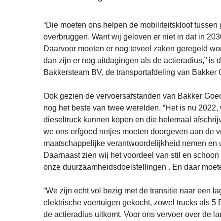
“Die moeten ons helpen de mobiliteitskloof tussen g
overbruggen. Want wij geloven er niet in dat in 2030
Daarvoor moeten er nog teveel zaken geregeld worde
dan zijn er nog uitdagingen als de actieradius,” i
Bakkersteam BV, de transportafdeling van Bakker
Ook gezien de vervoersafstanden van Bakker Goed
nog het beste van twee werelden. “Het is nu 202
dieseltruck kunnen kopen en die helemaal afschrijv
we ons erfgoed netjes moeten doorgeven aan de vo
maatschappelijke verantwoordelijkheid nemen en ui
Daarnaast zien wij het voordeel van stil en schoon 
onze duurzaamheidsdoelstellingen . En daar moete
“We zijn echt vol bezig met de transitie naar een l
elektrische voertuigen
gekocht, zowel trucks als 5 
de actieradius uitkomt. Voor ons vervoer over de lan