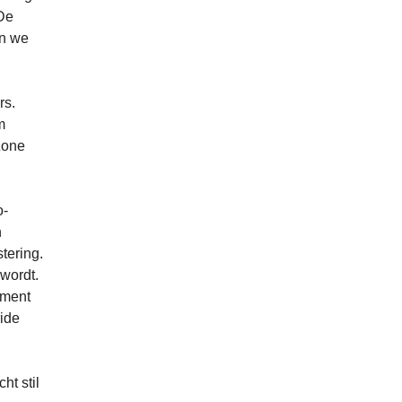
 De
en we
rs.
m
Zone
o-
h
tering.
 wordt.
oment
ride
ht stil