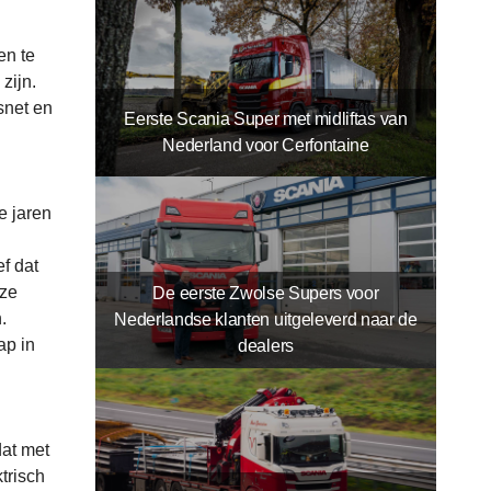
en te
zijn.
snet en
Eerste Scania Super met midliftas van
Nederland voor Cerfontaine
 jaren
f dat
nze
De eerste Zwolse Supers voor
.
Nederlandse klanten uitgeleverd naar de
ap in
dealers
dat met
trisch