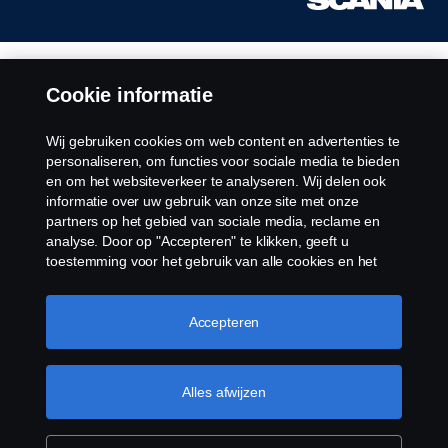
Cookie informatie
Wij gebruiken cookies om web content en advertenties te
personaliseren, om functies voor sociale media te bieden
en om het websiteverkeer te analyseren. Wij delen ook
informatie over uw gebruik van onze site met onze
partners op het gebied van sociale media, reclame en
analyse. Door op "Accepteren" te klikken, geeft u
toestemming voor het gebruik van alle cookies en het
delen van informatie. U kunt uw cookies ook beheren
door op "Cookie Instellingen" te klikken en de
categorieën te selecteren die u wilt accepteren. Voor een
Accepteren
meer gedetailleerde uitleg over hoe wij cookies
gebruiken, verwijzen wij u naar onze cookies pagina, die
u kunt vinden door op de link onder deze tekst te
Alles afwijzen
klikken.
Meer informatie over uw privacy