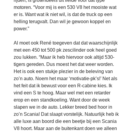
rijden, is grotendeels uit liefde voor dat type
motoren. “Voor mij is een 530 V8 het mooiste wat
er is. Want wat ik niet wil, is dat de truck op een
helling terugvalt. Dan wil je gewoon koppel en
power.”
Al moet ook René toegeven dat dat waarschijnlijk
met een 450 tot 500 pk zescilinder ook heel goed
zou lukken. “Maar ik heb hiervoor ook altijd 530-
tigers gereden. Dus moest het dat weer worden.
Het is ook een stukje plezier in de beleving van
zo’n auto. Noem het maar ‘motivatie-pk’s!’ Net als
het feit dat ik bewust voor een R-cabine kies. Ik
vind een S te hoog. Maar wel met een retarder
erop en een standkoeling. Want door de week
slapen we in de auto. Lekker breed bed hoor in
zo’n Scania! Dat slaapt vorstelijk. Natuurlijk heb ik
alle luxe aan boord die een beetje bij een Scania
V8 hoort. Maar aan de buitenkant doen we alleen