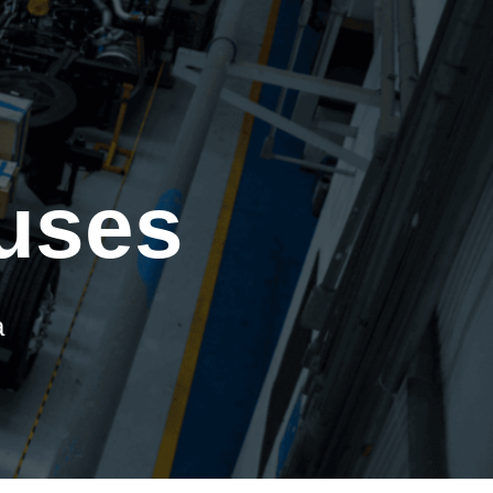
buses
a