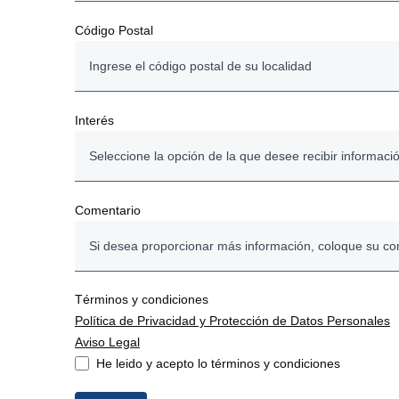
Baja California Sur
Código Postal
Campeche
Chiapas
Interés
Chihuahua
Seleccione la opción de la que desee recibir informaci
Ciudad De México
Financiamiento y seguro
Comentario
Coahuila
Financiamiento
Colima
Seguro
Términos y condiciones
Política de Privacidad y Protección de Datos Personales
Durango
Otro
Aviso Legal
He leido y acepto lo términos y condiciones
Guanajuato