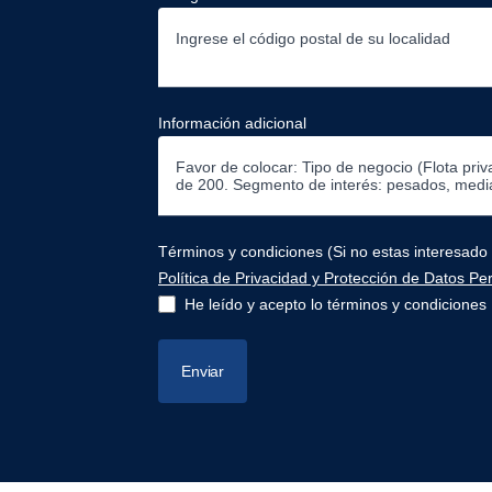
Baja California
Baja California Sur
Información adicional
Campeche
Chiapas
Términos y condiciones (Si no estas interesado 
Chihuahua
Política de Privacidad y Protección de Datos Pe
He leído y acepto lo términos y condiciones
Ciudad De México
Coahuila
Enviar
Colima
Durango