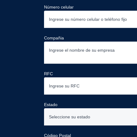
Número celular
Compañia
RFC
Estado
Seleccione su estado
Aguascalientes
Código Postal