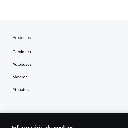
Guanajuato
Guerrero
Hidalgo
Productos
Jalisco
Camiones
Autobuses
Estado De México
Motores
Michoacán
Atributos
Morelos
Nayarit
Scania in Your Region:
México
Nuevo León
Información de cookies