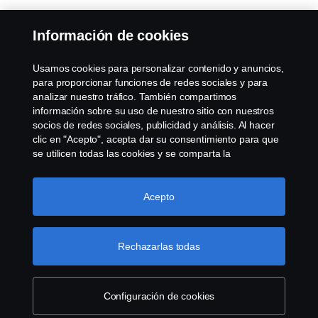
Información de cookies
Usamos cookies para personalizar contenido y anuncios,
para proporcionar funciones de redes sociales y para
analizar nuestro tráfico. También compartimos
información sobre su uso de nuestro sitio con nuestros
socios de redes sociales, publicidad y análisis. Al hacer
clic en "Acepto", acepta dar su consentimiento para que
se utilicen todas las cookies y se comparta la
información. También puede administrar sus cookies
haciendo clic en "Configuración de cookies" y
seleccionando las categorías que desea aceptar. Para
Acepto
obtener una explicación más detallada de cómo usamos
las cookies, visite nuestra sección de cookies, que puede
encontrar haciendo clic en el enlace debajo de este
Rechazarlas todas
texto.
Más información
Configuración de cookies