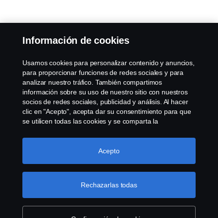
Información de cookies
Usamos cookies para personalizar contenido y anuncios,
para proporcionar funciones de redes sociales y para
analizar nuestro tráfico. También compartimos
información sobre su uso de nuestro sitio con nuestros
socios de redes sociales, publicidad y análisis. Al hacer
clic en "Acepto", acepta dar su consentimiento para que
se utilicen todas las cookies y se comparta la
información. También puede administrar sus cookies
haciendo clic en "Configuración de cookies" y
seleccionando las categorías que desea aceptar. Para
Acepto
obtener una explicación más detallada de cómo usamos
las cookies, visite nuestra sección de cookies, que puede
encontrar haciendo clic en el enlace debajo de este
Rechazarlas todas
texto.
Más información