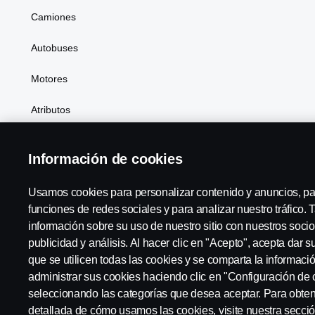
Camiones
Autobuses
Motores
Atributos
Información de cookies
Scania in Your Region:
México
Usamos cookies para personalizar contenido y anuncios, pa
funciones de redes sociales y para analizar nuestro tráfico
información sobre su uso de nuestro sitio con nuestros socio
publicidad y análisis. Al hacer clic en "Acepto", acepta dar 
Código de conducta a proveedores
Aviso legal
Aviso de 
que se utilicen todas las cookies y se comparta la informac
administrar sus cookies haciendo clic en "Configuración de 
seleccionando las categorías que desea aceptar. Para obte
detallada de cómo usamos las cookies, visite nuestra secci