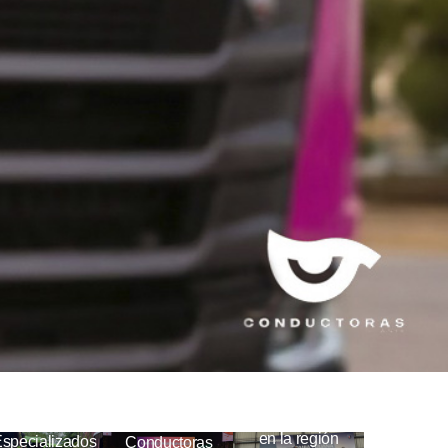
Scania
fortalece su
resencia en la
Mujeres
Scania
península de
Conduciendo
reubica su
Yucatán con la
el Cambio
sucursal en
incorporación
celebra su
Tijuana y
de 35
primera
duplica su
unidades a la
generación
capacidad
flota de
con la octava
de servicio
Transportes
edición de
en la región
specializados
Conductoras