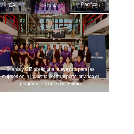
Pacífico
GAL
Scania
Scania y GIZ abren una nueva ruta para las
mujeres en la industria del transporte: arranca el
programa Técnicas del Futuro