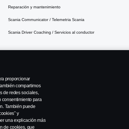
Reparación y mantenimiento
Scania Communicator / Telemetria Scania
Scania Driver Coaching / Servicios al conductor
ra proporcionar
. También compartimos
s de redes sociales,
su consentimiento para
Privacidad Integral
Declaración de privacidad
Cookies
Contá
ión. También puede
cookies" y
ner una explicación más
ón de cookies, que