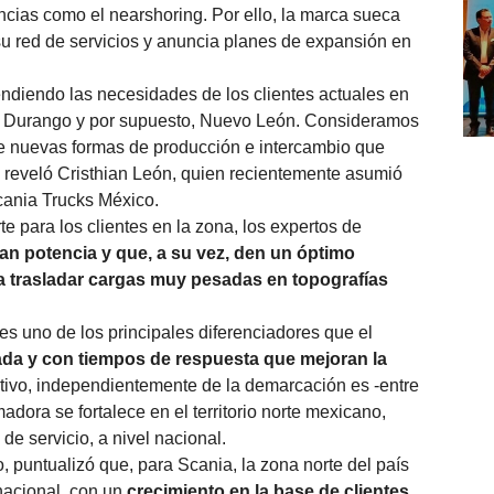
encias como el nearshoring. Por ello, la marca sueca
su red de servicios y anuncia planes de expansión en
endiendo las necesidades de los clientes actuales en
, Durango y por supuesto, Nuevo León. Consideramos
 de nuevas formas de producción e intercambio que
, reveló Cristhian León, quien recientemente asumió
cania Trucks México.
 para los clientes en la zona, los expertos de
an potencia y que, a su vez, den un óptimo
 trasladar cargas muy pesadas en topografías
s uno de los principales diferenciadores que el
ada y con tiempos de respuesta que mejoran la
intivo, independientemente de la demarcación es -entre
adora se fortalece en el territorio norte mexicano,
de servicio, a nivel nacional.
 puntualizó que, para Scania, la zona norte del país
 nacional, con un
crecimiento en la base de clientes