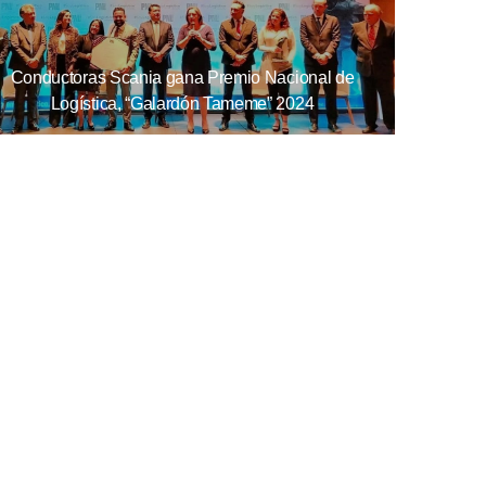
Conductoras Scania gana Premio Nacional de
Logística, “Galardón Tameme” 2024