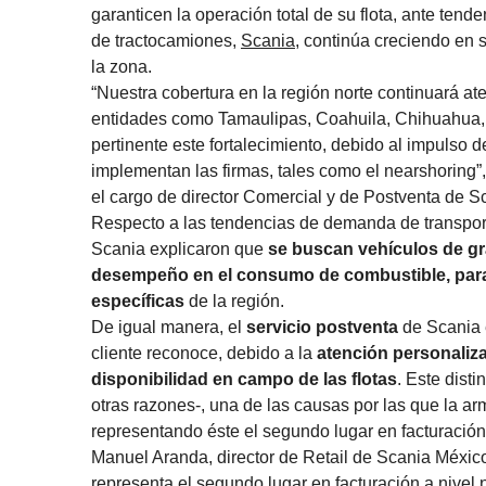
garanticen la operación total de su flota, ante tend
de tractocamiones,
Scania
, continúa creciendo en 
la zona.
“Nuestra cobertura en la región norte continuará at
entidades como Tamaulipas, Coahuila, Chihuahua
pertinente este fortalecimiento, debido al impulso
implementan las firmas, tales como el nearshoring”
el cargo de director Comercial y de Postventa de S
Respecto a las tendencias de demanda de transporte
Scania explicaron que
se buscan vehículos de gr
desempeño en el consumo de combustible, para
específicas
de la región.
De igual manera, el
servicio postventa
de Scania e
cliente reconoce, debido a la
atención personaliz
disponibilidad en campo de las flotas
. Este dist
otras razones-, una de las causas por las que la arm
representando éste el segundo lugar en facturación 
Manuel Aranda, director de Retail de Scania México,
representa el segundo lugar en facturación a nivel