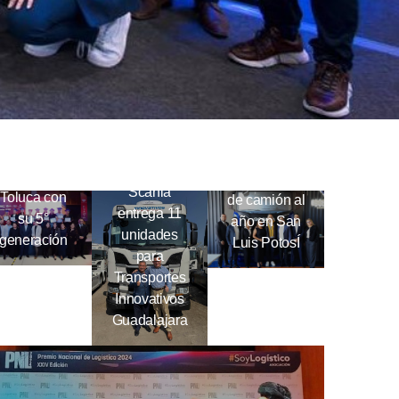
Scania
Conductoras
formará a
Scania
120
conquista
operadores
Scania
Toluca con
de camión al
entrega 11
su 5°
año en San
unidades
generación
Luis PotosÍ
para
Transportes
Innovativos
Guadalajara