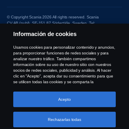
© Copyright Scania 2026 All rights reserved. Scania
CV AB (publ), SE-151 87 Södertälje, Sweden, Tel:
+46-8-55 38 10 00
Información de cookies
Usamos cookies para personalizar contenido y anuncios,
para proporcionar funciones de redes sociales y para
analizar nuestro tráfico. También compartimos
información sobre su uso de nuestro sitio con nuestros
socios de redes sociales, publicidad y análisis. Al hacer
clic en "Acepto", acepta dar su consentimiento para que
se utilicen todas las cookies y se comparta la
información. También puede administrar sus cookies
haciendo clic en "Configuración de cookies" y
seleccionando las categorías que desea aceptar. Para
Acepto
obtener una explicación más detallada de cómo usamos
las cookies, visite nuestra sección de cookies, que puede
encontrar haciendo clic en el enlace debajo de este
Rechazarlas todas
texto.
Más información