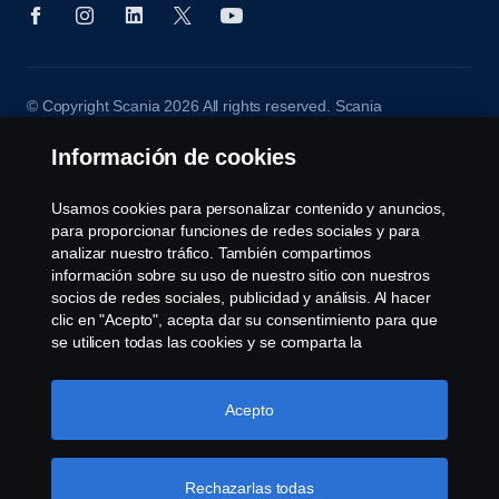
© Copyright Scania 2026 All rights reserved. Scania
CV AB (publ), SE-151 87 Södertälje, Sweden, Tel:
+46-8-55 38 10 00
Información de cookies
Usamos cookies para personalizar contenido y anuncios,
para proporcionar funciones de redes sociales y para
analizar nuestro tráfico. También compartimos
información sobre su uso de nuestro sitio con nuestros
socios de redes sociales, publicidad y análisis. Al hacer
clic en "Acepto", acepta dar su consentimiento para que
se utilicen todas las cookies y se comparta la
información. También puede administrar sus cookies
haciendo clic en "Configuración de cookies" y
seleccionando las categorías que desea aceptar. Para
Acepto
obtener una explicación más detallada de cómo usamos
las cookies, visite nuestra sección de cookies, que puede
encontrar haciendo clic en el enlace debajo de este
Rechazarlas todas
texto.
Más información