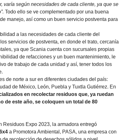
r, varía según necesidades de cada cliente, ya que se
”.
Todo ello se ve complementado por una buena
 de manejo, así como un buen servicio postventa para
bilidad a las necesidades de cada cliente del
los servicios de postventa, en donde el trato, cercanía
ntales, ya que Scania cuenta con sucursales propias
nibilidad de refacciones y un buen mantenimiento, le
ivo de trabajo de cada unidad y así, tener todos los
e.
s de norte a sur en diferentes ciudades del país:
udad de México, León, Puebla y Tuxtla Gutiérrez. En
ializados en recolectar residuos que, ya ruedan
no de este año, se coloquen un total de 80
en Residuos Expo 2023, la armadora entregó
B6x4
a Promotora Ambiental, PASA, una empresa con
 de recolección de desechos sólidos a nivel