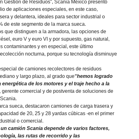
en Gestión de Residuos”, Scania México presentó
lio de aplicaciones especiales, en este caso,
era y delantera, ideales para sector industrial o
% de este segmento de la marca sueca.
os que distinguen a la armadora, las opciones de
ésel, euro V y euro VI y por supuesto, gas natural,
 contaminantes y en especial, este último
 recolección nocturna, porque su tecnología disminuye
special de camiones recolectores de residuos
ediano y largo plazo, al grado que
“hemos logrado
a energética de los motores y el traje hecho a la
, gerente comercial y de postventa de soluciones de
 Scania.
arca sueca, destacaron camiones de carga trasera y
apacidad de 20, 25 y 28 yardas cúbicas -en el primer
dustrial o comercial.
e un camión Scania depende de varios factores,
ología, las rutas de recorrido y las