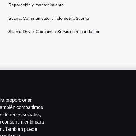
Reparación y mantenimiento
Scania Communicator / Telemetria Scania
Scania Driver Coaching / Servicios al conductor
ra proporcionar
. También compartimos
Privacidad Integral
Declaración de privacidad
Cookies
Contá
s de redes sociales,
su consentimiento para
ión. También puede