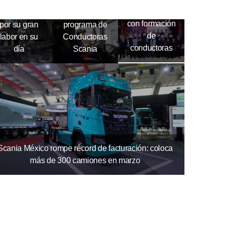
mecánicos
Arranca el
más receptivo
automotrices
segundo
con formación
por su gran
programa de
de
labor en su
Conductoras
conductoras
día
Scania
Scania México rompe récord de facturación: coloca
más de 300 camiones en marzo