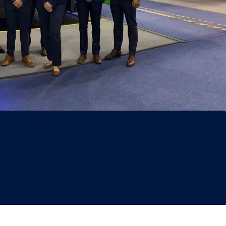
Scania
México
reconoce a
Sector
sus técnicos
transportista,