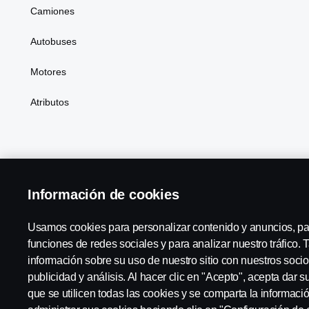
Camiones
Autobuses
Motores
Atributos
Scania in Your Region:
México
Información de cookies
Usamos cookies para personalizar contenido y anuncios, pa
funciones de redes sociales y para analizar nuestro tráfico
Código de conducta a proveedores
Aviso legal
Aviso de 
información sobre su uso de nuestro sitio con nuestros socio
publicidad y análisis. Al hacer clic en "Acepto", acepta dar 
que se utilicen todas las cookies y se comparta la informac