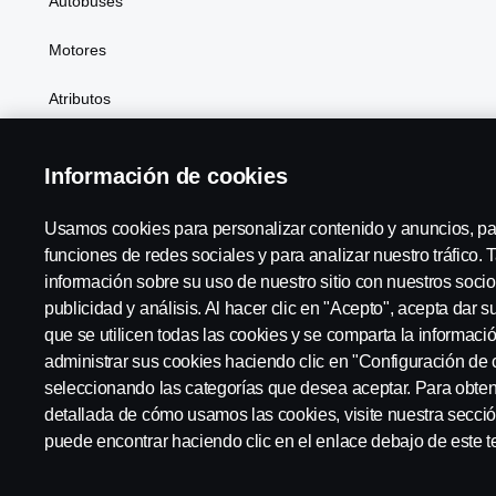
Autobuses
Motores
Atributos
Información de cookies
Scania in Your Region:
México
Usamos cookies para personalizar contenido y anuncios, pa
funciones de redes sociales y para analizar nuestro tráfico
información sobre su uso de nuestro sitio con nuestros socio
publicidad y análisis. Al hacer clic en "Acepto", acepta dar 
Código de conducta a proveedores
Aviso legal
Aviso de 
que se utilicen todas las cookies y se comparta la informac
administrar sus cookies haciendo clic en "Configuración de 
seleccionando las categorías que desea aceptar. Para obte
detallada de cómo usamos las cookies, visite nuestra secci
puede encontrar haciendo clic en el enlace debajo de este t