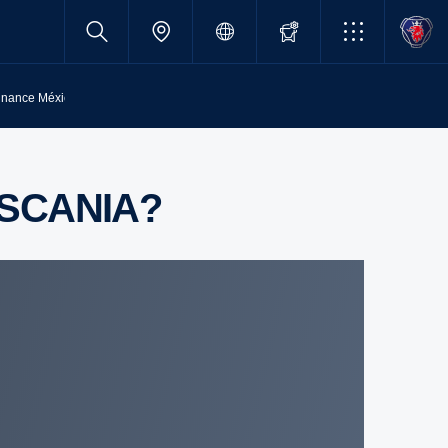
inance México
 SCANIA?