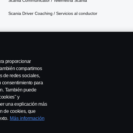
Scania Communicator / Telemetria Scania
Scania Driver Coaching / Servicios al conductor
Adju
A
Térm
ra proporcionar
Polí
. También compartimos
Pers
s de redes sociales,
su consentimiento para
Privacidad Integral
Declaración de privacidad
Cookies
Contá
ión. También puede
cookies" y
E
ner una explicación más
ón de cookies, que
exto.
Más información