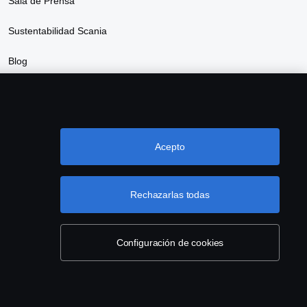
Sala de Prensa
Sustentabilidad Scania
Blog
nte el CV de su empresa
djuntar
inos y condiciones
Acepto
tica de Privacidad y Protección de Datos
onales
He leido y acepto lo términos y condiciones
Rechazarlas todas
ctanos
Denuncia de irregularidades
Cookie settings
nviar
Configuración de cookies