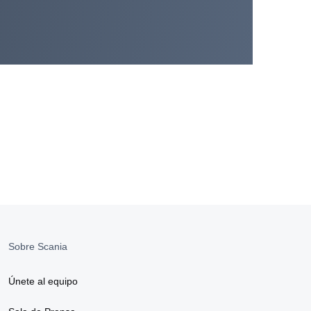
roveedores Scania
bre
l
ro celular
resa
Sobre Scania
Únete al equipo