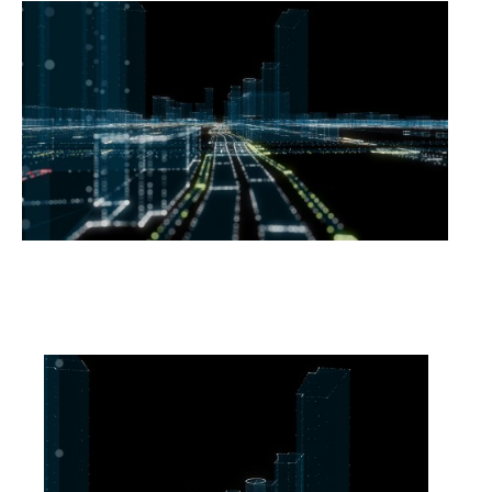
Iekļauti pakalpojumi:
Periodiska vai elastīga apkope
Pārraudzības pakotne
Atlaide
Lejupielādēt Services 360 Core Classic brošūru
Papildu pakalpojumi
:
Pakalpojums Scania Fleet Care
Kontroles pakotne
ProDriver atlaide
Guardian