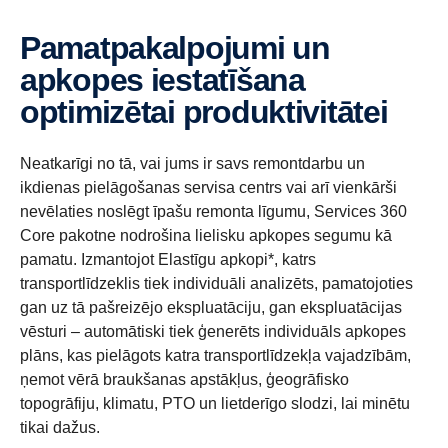
Pamatpakalpojumi un
apkopes iestatīšana
optimizētai produktivitātei
Neatkarīgi no tā, vai jums ir savs remontdarbu un
ikdienas pielāgošanas servisa centrs vai arī vienkārši
nevēlaties noslēgt īpašu remonta līgumu, Services 360
Core pakotne nodrošina lielisku apkopes segumu kā
pamatu. Izmantojot Elastīgu apkopi*, katrs
transportlīdzeklis tiek individuāli analizēts, pamatojoties
gan uz tā pašreizējo ekspluatāciju, gan ekspluatācijas
vēsturi – automātiski tiek ģenerēts individuāls apkopes
plāns, kas pielāgots katra transportlīdzekļa vajadzībām,
ņemot vērā braukšanas apstākļus, ģeogrāfisko
topogrāfiju, klimatu, PTO un lietderīgo slodzi, lai minētu
tikai dažus.