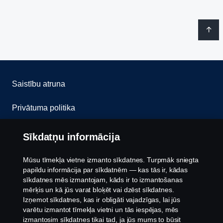
Saistību atruna
Privātuma politika
Sazinies ar mums
Sīkdatņu informācija
Trauksmes celšana
Mūsu tīmekļa vietne izmanto sīkdatnes. Turpmāk sniegta
papildu informācija par sīkdatnēm — kas tās ir, kādas
Sīkfailu politika
sīkdatnes mēs izmantojam, kāds ir to izmantošanas
mērķis un kā jūs varat bloķēt vai dzēst sīkdatnes.
Izņemot sīkdatnes, kas ir obligāti vajadzīgas, lai jūs
Sīkdatņu iestatījumi
varētu izmantot tīmekļa vietni un tās iespējas, mēs
izmantosim sīkdatnes tikai tad, ja jūs mums to būsit