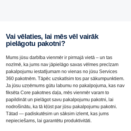
Vai vēlaties, lai mēs vēl vairāk
pielāgotu pakotni?
Mums jūsu darbība vienmēr ir pirmajā vietā – un tas
nozīmē, ka jums nav jāpielāgo savas vēlmes precīzam
pakalpojumu iestatījumam no vienas no jūsu Services
360 pakotnēm. Tāpēc uzskatīsim tos par sākumpunktiem.
Ja jūsu uzņēmums gūtu labumu no pakalpojuma, kas nav
fiksēta Core pakotnes daļa, mēs vienmēr varam to
papildināt un pielāgot savu pakalpojumu pakotni, lai
nodrošinātu, ka tā kļūst par jūsu pakalpojumu pakotni.
Tātad — padiskutēsim un sāksim izlemt, kas jums
nepieciešams, lai garantētu produktivitāti.