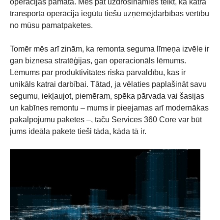
operācijas pamatā. Mēs pat uzdrošināmies teikt, ka katra
transporta operācija iegūtu tiešu uzņēmējdarbības vērtību
no mūsu pamatpaketes.
Tomēr mēs arī zinām, ka remonta seguma līmeņa izvēle ir
gan biznesa stratēģijas, gan operacionāls lēmums.
Lēmums par produktivitātes riska pārvaldību, kas ir
unikāls katrai darbībai. Tātad, ja vēlaties paplašināt savu
segumu, iekļaujot, piemēram, spēka pārvada vai šasijas
un kabīnes remontu – mums ir pieejamas arī modernākas
pakalpojumu paketes –, taču Services 360 Core var būt
jums ideāla pakete tieši tāda, kāda tā ir.