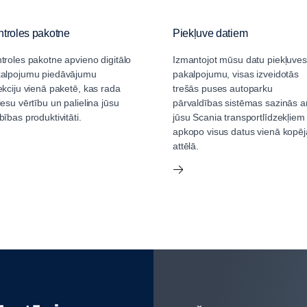
troles pakotne
Piekļuve datiem
troles pakotne apvieno digitālo
Izmantojot mūsu datu piekļuves
alpojumu piedāvājumu
pakalpojumu, visas izveidotās
ekciju vienā paketē, kas rada
trešās puses autoparku
iesu vērtību un palielina jūsu
pārvaldības sistēmas sazinās a
bības produktivitāti.
jūsu Scania transportlīdzekļiem
apkopo visus datus vienā kopēj
attēlā.