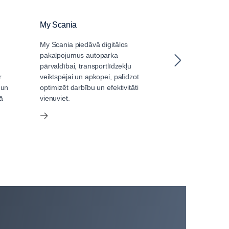
My Scania
Autovadītāja 
My Scania piedāvā digitālos
Scania Driver E
pakalpojumus autoparka
pakalpojums god
pārvaldībai, transportlīdzekļu
analizē vadītāja
r
veiktspējai un apkopei, palīdzot
sniedz padomus
 un
optimizēt darbību un efektivitāti
uzlabot.
ā
vienuviet.