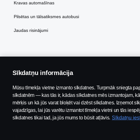
Kravas automašīnas
Pilsētas un tālsatiksmes autobusi
Jaudas risinājumi
Sīkdatņu informācija
Mūsu tīmekļa vietne izmanto sīkdatnes. Turpmāk sniegta pap
sīkdatnēm — kas tās ir, kādas sīkdatnes mēs izmantojam, kā
mērķis un kā jūs varat bloķēt vai dzēst sīkdatnes. Izņemot sīk
vajadzīgas, lai jūs varētu izmantot tīmekļa vietni un tās ies
sīkdatnes tikai tad, ja jūs mums to būsit atļāvis.
Sīkdatņu ies
Saistību atruna
Privātuma politika
Sazinies ar mums
Tr