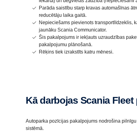
iekārta) un degvielas zādzība (nepieciešami at
Parāda saistību starp kravas automašīnas ātr
reducētāju laika gaitā.
Nepieciešams pievienots transportlīdzeklis, k
jaunāku Scania Communicator.
Šis pakalpojums ir iekļauts uzraudzības pake
pakalpojumu plānošanā.
Rēķins tiek izrakstīts katru mēnesi.
Kā darbojas Scania Fleet 
Autoparka pozīcijas pakalpojums nodrošina pilnīgu 
sistēmā.