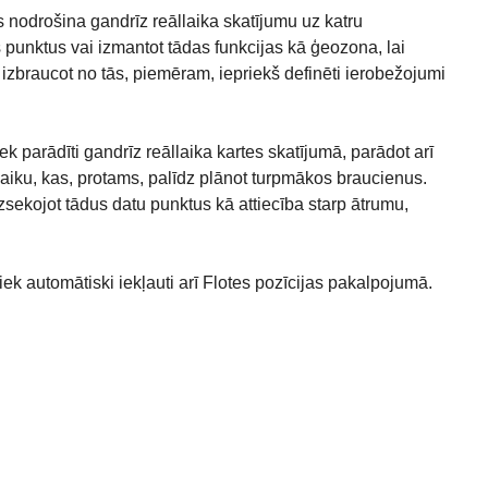
s nodrošina gandrīz reāllaika skatījumu uz katru
us punktus vai izmantot tādas funkcijas kā ģeozona, lai
izbraucot no tās, piemēram, iepriekš definēti ierobežojumi
tiek parādīti gandrīz reāllaika kartes skatījumā, parādot arī
laiku, kas, protams, palīdz plānot turpmākos braucienus.
zsekojot tādus datu punktus kā attiecība starp ātrumu,
 automātiski iekļauti arī Flotes pozīcijas pakalpojumā.
u