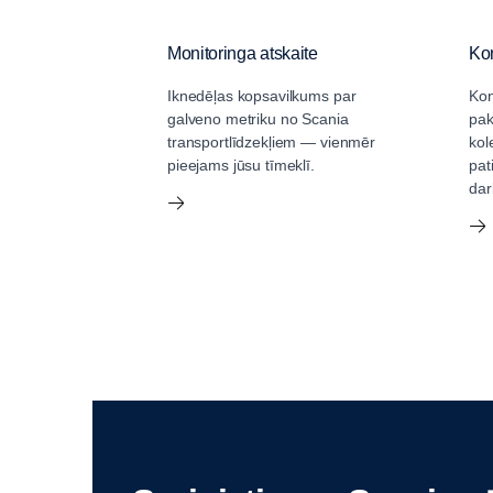
Monitoringa atskaite
Kon
Iknedēļas kopsavilkums par
Kon
galveno metriku no Scania
pak
transportlīdzekļiem — vienmēr
kol
pieejams jūsu tīmeklī.
pat
dar