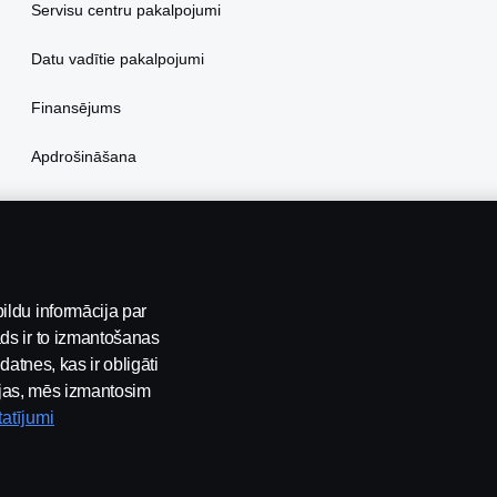
Servisu centru pakalpojumi
Datu vadītie pakalpojumi
Finansējums
Apdrošināšana
ildu informācija par
ds ir to izmantošanas
datnes, kas ir obligāti
pējas, mēs izmantosim
tatījumi
auksmes celšana
Sīkfailu politika
Sīkdatņu iestatījumi