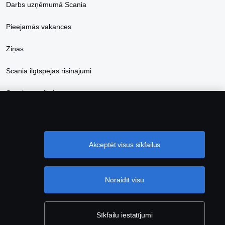
Darbs uzņēmumā Scania
Pieejamās vakances
Ziņas
Scania ilgtspējas risinājumi
Scania e-veikals
Akceptēt visus sīkfailus
Noraidīt visu
Sīkfailu iestatījumi