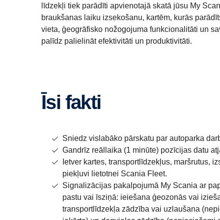
līdzekļi tiek parādīti apvienotajā skatā jūsu My Sca
braukšanas laiku izsekošanu, kartēm, kurās parādīts
vieta, ģeogrāfisko nožogojuma funkcionalitāti un savie
palīdz palielināt efektivitāti un produktivitāti.
Īsi fakti
Sniedz vislabāko pārskatu par autoparka dar
Gandrīz reāllaika (1 minūte) pozīcijas datu at
Ietver kartes, transportlīdzekļus, maršrutus,
piekļuvi lietotnei Scania Fleet.
Signalizācijas pakalpojumā My Scania ar pa
pastu vai īsziņā: ieiešana ģeozonās vai izieš
transportlīdzekļa zādzība vai uzlaušana (nep