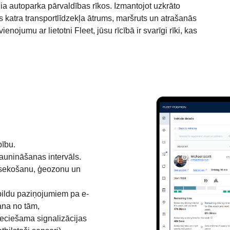
nia autoparka pārvaldības rīkos. Izmantojot uzkrāto
 katra transportlīdzekļa ātrums, maršruts un atrašanās
nojumu ar lietotni Fleet, jūsu rīcībā ir svarīgi rīki, kas
bību.
jaunināšanas intervāls.
 izsekošanu, ģeozonu un
pildu paziņojumiem pa e-
ana no tām,
ieciešama signalizācijas