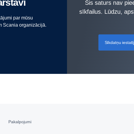
ārstāvi
Šis saturs nav pie
sīkfailus. Lūdzu, apst
utājumi par mūsu
 Scania organizācijā.
Sīkdatņu iestatī
Pakalpojumi