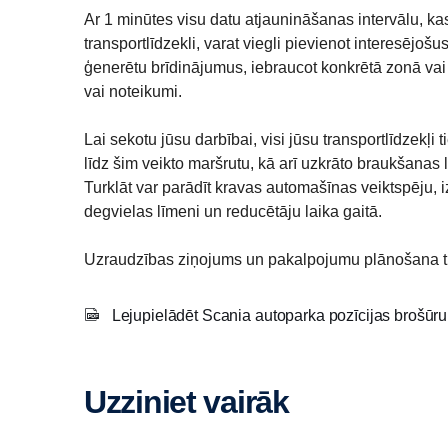
Ar 1 minūtes visu datu atjaunināšanas intervālu, ka
transportlīdzekli, varat viegli pievienot interesējoš
ģenerētu brīdinājumus, iebraucot konkrētā zonā vai 
vai noteikumi.
Lai sekotu jūsu darbībai, visi jūsu transportlīdzekļi 
līdz šim veikto maršrutu, kā arī uzkrāto braukšanas 
Turklāt var parādīt kravas automašīnas veiktspēju, i
degvielas līmeni un reducētāju laika gaitā.
Uzraudzības ziņojums un pakalpojumu plānošana tiek
Lejupielādēt Scania autoparka pozīcijas brošūr
Uzziniet vairāk