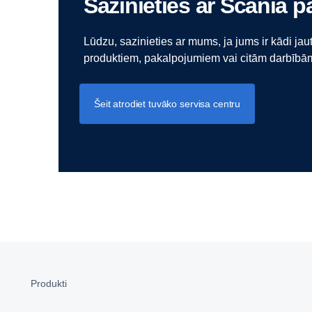
Sazinieties ar Scania p
Lūdzu, sazinieties ar mums, ja jums ir kādi ja
produktiem, pakalpojumiem vai citām darbībām
Šeit atrodiet tuvāko servisa centru
Produkti