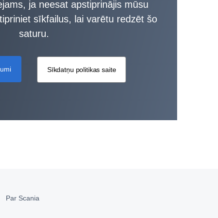
ejams, ja neesat apstiprinājis mūsu
ipriniet sīkfailus, lai varētu redzēt šo
saturu.
jumi
Sīkdatņu politikas saite
Par Scania