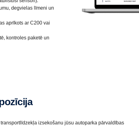
bilstoši sensori).
umu, degvielas līmeni un
as aprīkots ar C200 vai
tē, kontroles paketē un
pozīcija
transportlīdzekļa izsekošanu jūsu autoparka pārvaldības