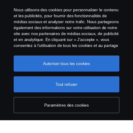
Le système de lancement d'alerte
Nous utilisons des cookies pour personnaliser le contenu
et les publicités, pour fournir des fonctionnalités de
Politique de cookies
médias sociaux et analyser notre trafic. Nous partageons
également des informations sur votre utilisation de notre
site avec nos partenaires de médias sociaux, de publicité
Paramètres des cookies
et en analytique. En cliquant sur « J’accepte », vous
consentez à l’utilisation de tous les cookies et au partage
des informations. Vous pouvez également gérer vos
cookies en cliquant sur « Paramètres des cookies » et en
sélectionnant les catégories que vous souhaitez
Autoriser tous les cookies
accepter. Pour une explication plus détaillée de la façon
dont nous utilisons les cookies, veuillez visiter notre
section cookies, que vous pouvez trouver en cliquant sur
Tout refuser
© Copyright Scania 2026 All Rights Reserved.
le lien sous ce texte.
Pour en savoir plus sur la
Scania Luxembourg - Rue Gabriël Lippmann 23 -
protection de votre vie privée
L-5365 Münsbach- Tél: +352 34 18 11
Paramètres des cookies