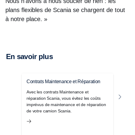
Nous n'avons à nous soucier de rien : les
plans flexibles de Scania se chargent de tout
à notre place. »
En savoir plus
Contrats Maintenance et Réparation
Pro
Avec les contrats Maintenance et
ProCa
réparation Scania, vous évitez les coûts
plani
imprévus de maintenance et de réparation
analy
de votre camion Scania.
mécan
survi