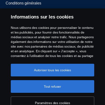
Conditions générales
Contactez-nous
Informations sur les cookies
Le système de lancement d'alerte
Nous utilisons des cookies pour personnaliser le contenu
et les publicités, pour fournir des fonctionnalités de
Politique de cookies
médias sociaux et analyser notre trafic. Nous partageons
également des informations sur votre utilisation de notre
site avec nos partenaires de médias sociaux, de publicité
Paramètres des cookies
et en analytique. En cliquant sur « J’accepte », vous
consentez à l’utilisation de tous les cookies et au partage
des informations. Vous pouvez également gérer vos
cookies en cliquant sur « Paramètres des cookies » et en
sélectionnant les catégories que vous souhaitez
Autoriser tous les cookies
accepter. Pour une explication plus détaillée de la façon
dont nous utilisons les cookies, veuillez visiter notre
section cookies, que vous pouvez trouver en cliquant sur
Tout refuser
© Copyright Scania 2026 All Rights Reserved.
le lien sous ce texte.
Pour en savoir plus sur la
Scania Luxembourg - Rue Gabriël Lippmann 23 -
protection de votre vie privée
L-5365 Münsbach- Tél: +352 34 18 11
Paramètres des cookies