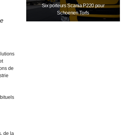
Six porteurs Scania P220 pour
Schoenen Torfs
ne
lutions
et
ions de
strie
bituels
, de la