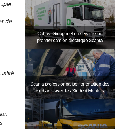
Super.
er de
Colruyt Group met en service son
premier camion électrique Scania
ualité
Scania professionnalise l’orientation des
étudiants avec les Student Mentors
ion
ts