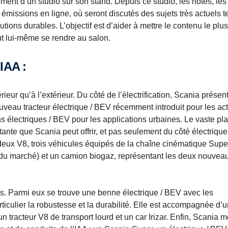
ment d’un studio sur son stand. Depuis ce studio, les hôtes, les
s émissions en ligne, où seront discutés des sujets très actuels t
lutions durables. L’objectif est d’aider à mettre le contenu le plus
eut lui-même se rendre au salon.
IAA :
rieur qu’à l’extérieur. Du côté de l’électrification, Scania présen
nouveau tracteur électrique / BEV récemment introduit pour les act
s électriques / BEV pour les applications urbaines. Le vaste pl
nte que Scania peut offrir, et pas seulement du côté électrique 
eux V8, trois véhicules équipés de la chaîne cinématique Super
du marché) et un camion biogaz, représentant les deux nouvea
s. Parmi eux se trouve une benne électrique / BEV avec les
iculier la robustesse et la durabilité. Elle est accompagnée d’u
tracteur V8 de transport lourd et un car Irizar. Enfin, Scania m