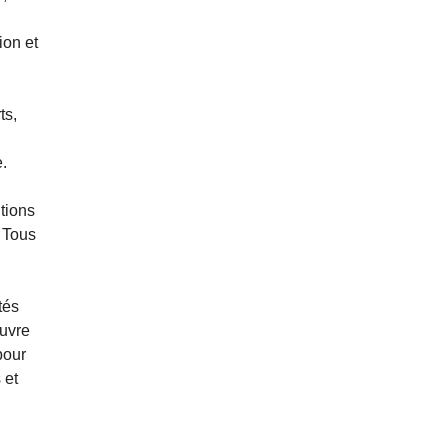
ion et
ts,
.
utions
. Tous
tés
ouvre
pour
 et