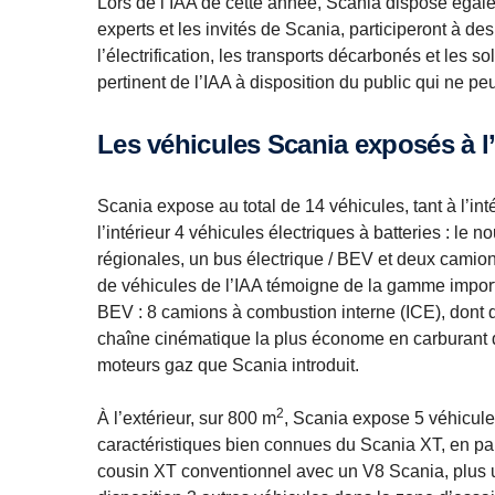
Lors de l’IAA de cette année, Scania dispose égale
experts et les invités de Scania, participeront à de
l’électrification, les transports décarbonés et les so
pertinent de l’IAA à disposition du public qui ne p
Les véhicules Scania exposés à l’
Scania expose au total de 14 véhicules, tant à l’inté
l’intérieur 4 véhicules électriques à batteries : le 
régionales, un bus électrique / BEV et deux camion
de véhicules de l’IAA témoigne de la gamme importa
BEV : 8 camions à combustion interne (ICE), dont d
chaîne cinématique la plus économe en carburant 
moteurs gaz que Scania introduit.
2
À l’extérieur, sur 800 m
, Scania expose 5 véhicule
caractéristiques bien connues du Scania XT, en part
cousin XT conventionnel avec un V8 Scania, plus un 