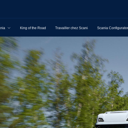
ania
King of the Road
Travailler chez Scania
Scania Configurato