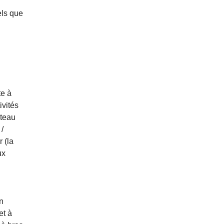
els que
te à
ivités
ateau
/
 (la
ux
n
et à