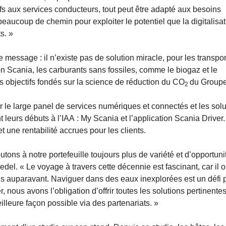
s aux services conducteurs, tout peut être adapté aux besoins
beaucoup de chemin pour exploiter le potentiel que la digitalisat
s. »
ssage : il n’existe pas de solution miracle, pour les transpor
on Scania, les carburants sans fossiles, comme le biogaz et le
es objectifs fondés sur la science de réduction du CO
du Groupe
2
er le large panel de services numériques et connectés et les sol
leurs débuts à l’IAA : My Scania et l’application Scania Driver
et une rentabilité accrues pour les clients.
tons à notre portefeuille toujours plus de variété et d’opportuni
edel. « Le voyage à travers cette décennie est fascinant, car il 
mais auparavant. Naviguer dans des eaux inexplorées est un défi 
 nous avons l’obligation d’offrir toutes les solutions pertinentes
illeure façon possible via des partenariats. »