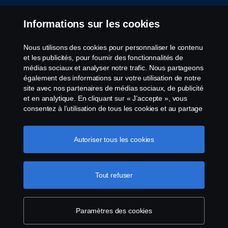
Informations sur les cookies
Nous utilisons des cookies pour personnaliser le contenu
et les publicités, pour fournir des fonctionnalités de
médias sociaux et analyser notre trafic. Nous partageons
également des informations sur votre utilisation de notre
site avec nos partenaires de médias sociaux, de publicité
et en analytique. En cliquant sur « J’accepte », vous
consentez à l’utilisation de tous les cookies et au partage
des informations. Vous pouvez également gérer vos
cookies en cliquant sur « Paramètres des cookies » et en
sélectionnant les catégories que vous souhaitez
Autoriser tous les cookies
accepter. Pour une explication plus détaillée de la façon
dont nous utilisons les cookies, veuillez visiter notre
section cookies, que vous pouvez trouver en cliquant sur
Tout refuser
le lien sous ce texte.
Pour en savoir plus sur la
protection de votre vie privée
Paramètres des cookies