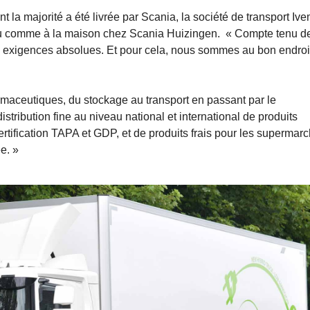
t la majorité a été livrée par Scania, la société de transport Ive
peu comme à la maison chez Scania Huizingen. « Compte tenu d
t des exigences absolues. Et pour cela, nous sommes au bon endro
maceutiques, du stockage au transport en passant par le
ribution fine au niveau national et international de produits
tification TAPA et GDP, et de produits frais pour les supermar
ée. »