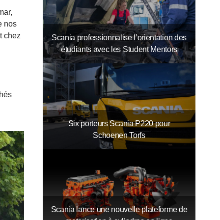
mar,
e nos
it chez
Scania professionnalise l’orientation des
étudiants avec les Student Mentors
chés
Six porteurs Scania P220 pour
Schoenen Torfs
Scania lance une nouvelle plateforme de