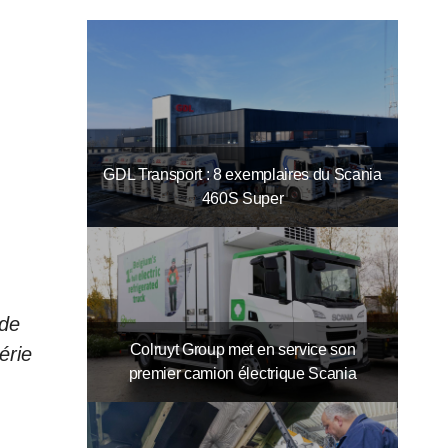
GDL Transport : 8 exemplaires du Scania
460S Super
 de
Colruyt Group met en service son
érie
premier camion électrique Scania