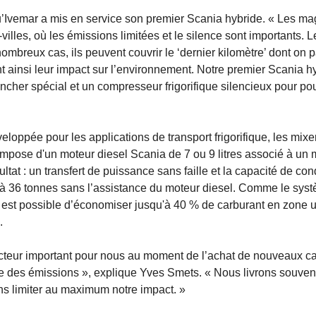
qu’Ivemar a mis en service son premier Scania hybride. « Les m
villes, où les émissions limitées et le silence sont importants. L
mbreux cas, ils peuvent couvrir le ‘dernier kilomètre’ dont on p
ainsi leur impact sur l’environnement. Notre premier Scania h
ncher spécial et un compresseur frigorifique silencieux pour po
oppée pour les applications de transport frigorifique, les mixe
compose d'un moteur diesel Scania de 7 ou 9 litres associé à un 
tat : un transfert de puissance sans faille et la capacité de con
u’à 36 tonnes sans l’assistance du moteur diesel. Comme le sys
l est possible d’économiser jusqu'à 40 % de carburant en zone 
.
acteur important pour nous au moment de l’achat de nouveaux c
e des émissions », explique Yves Smets. « Nous livrons souven
ons limiter au maximum notre impact. »