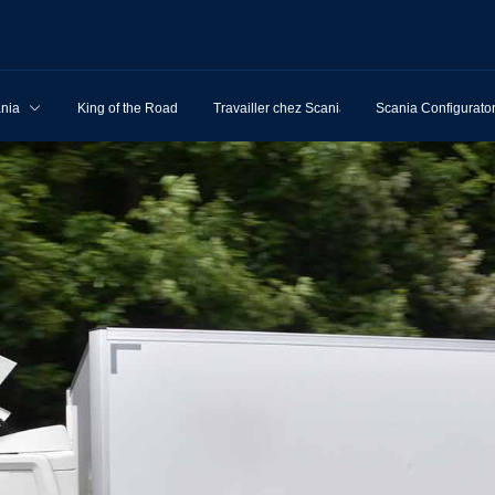
ania
King of the Road
Travailler chez Scania
Scania Configurato