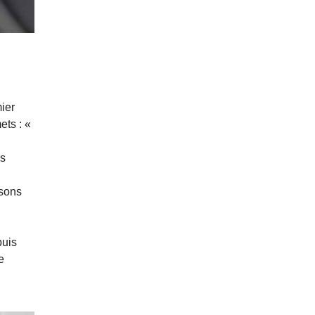
ier
ets : «
ns
ssons
puis
e