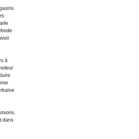
agasins
es
arle
ybride
uvoir
rs à
moteur
duire
tème
urbaine
amions.
t dans