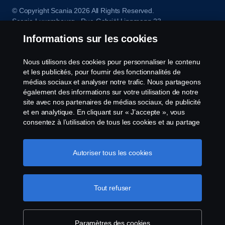
© Copyright Scania 2026 All Rights Reserved.
Scania Luxembourg - Rue Gabriël Lippmann 23 -
L-5365 Münsbach- Tél: +352 34 18 11
Informations sur les cookies
Nous utilisons des cookies pour personnaliser le contenu
et les publicités, pour fournir des fonctionnalités de
médias sociaux et analyser notre trafic. Nous partageons
également des informations sur votre utilisation de notre
site avec nos partenaires de médias sociaux, de publicité
et en analytique. En cliquant sur « J’accepte », vous
consentez à l’utilisation de tous les cookies et au partage
des informations. Vous pouvez également gérer vos
cookies en cliquant sur « Paramètres des cookies » et en
sélectionnant les catégories que vous souhaitez
Autoriser tous les cookies
accepter. Pour une explication plus détaillée de la façon
dont nous utilisons les cookies, veuillez visiter notre
section cookies, que vous pouvez trouver en cliquant sur
Tout refuser
le lien sous ce texte.
Pour en savoir plus sur la
protection de votre vie privée
Paramètres des cookies