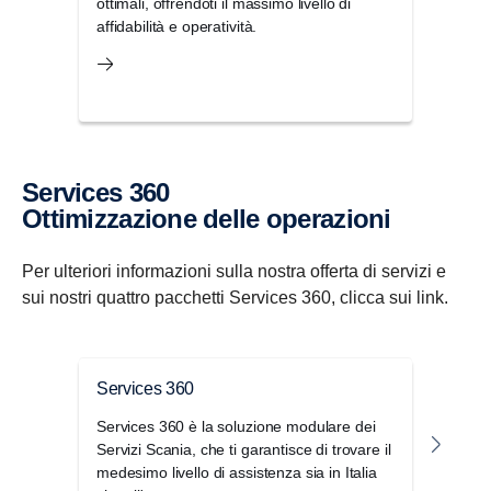
ottimali, offrendoti il massimo livello di
manut
affidabilità e operatività.
auto
Services 360
Ottimizzazione delle operazioni
Per ulteriori informazioni sulla nostra offerta di servizi e
sui nostri quattro pacchetti Services 360, clicca sui link.
Services 360
Pro
Services 360 è la soluzione modulare dei
Il se
Servizi Scania, che ti garantisce di trovare il
ripar
medesimo livello di assistenza sia in Italia
preve