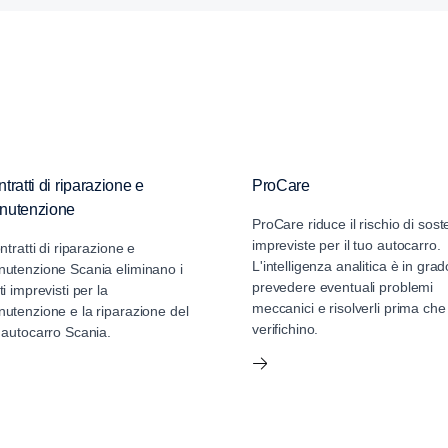
tratti di riparazione e
ProCare
nutenzione
ProCare riduce il rischio di sost
impreviste per il tuo autocarro.
ontratti di riparazione e
L'intelligenza analitica è in grad
utenzione Scania eliminano i
prevedere eventuali problemi
ti imprevisti per la
meccanici e risolverli prima che 
utenzione e la riparazione del
verifichino.
 autocarro Scania.