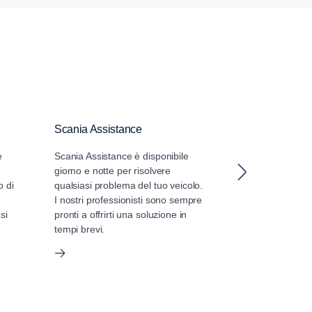
Scania Assistance
Servizi di em
e
Scania Assistance è disponibile
Scania offre mol
giorno e notte per risolvere
emergenza per 
o di
qualsiasi problema del tuo veicolo.
situazioni in cui
I nostri professionisti sono sempre
si
pronti a offrirti una soluzione in
tempi brevi.