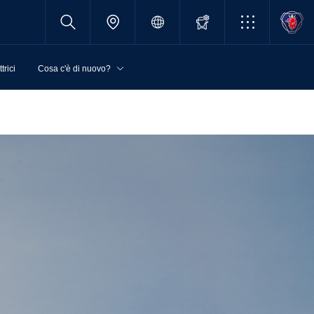
trici
Cosa c'è di nuovo?