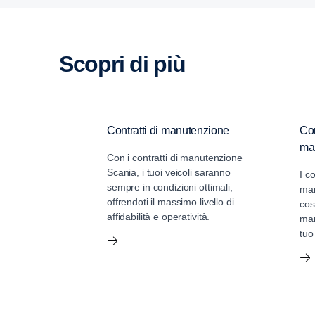
Scopri di più
Contratti di manutenzione
Con
ma
Con i contratti di manutenzione
Scania, i tuoi veicoli saranno
I c
sempre in condizioni ottimali,
man
offrendoti il massimo livello di
cos
affidabilità e operatività.
man
tuo