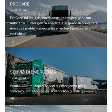
PROCARE
17 set 2024
ProCare riduce il rischio di soste impreviste per il tuo
autocarro. L'intelligenza analitica è in grado di prevedere
eventuali problemi meccanici e risolverli prima che si
verifichino.
SERVIZI DI EMERGENZA
17 set 2024
Scania offre molteplici servizi di emergenza per le
spiacevoli situazioni in cui si verificano guasti.
SCANIA ASSISTANCE
22 ott 2025