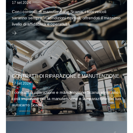
17 set 2024
Con i contratti di manutenzione Scania, i tuoi veicoli
saranno sempre in condizioni ottimali, offrendoti il massimo
livello di affidabilità e operatività.
CONTRATTI DI RIPARAZIONE E MANUTENZIONE
17 set 2024
I contratti di riparazione e manutenzione Scania eliminano i
costi imprevisti per la manutenzione e la riparazione del tuo
autocarro Scania.