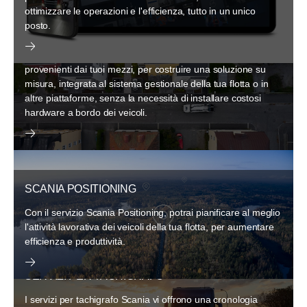
ottimizzare le operazioni e l'efficienza, tutto in un unico
posto.
ACCESSO AI DATI
Con Scania Data Access possiamo fornirti tutti i dati
provenienti dai tuoi mezzi, per costruire una soluzione su
misura, integrata al sistema gestionale della tua flotta o in
altre piattaforme, senza la necessità di installare costosi
hardware a bordo dei veicoli.
SCANIA POSITIONING
Con il servizio Scania Positioning, potrai pianificare al meglio
l'attività lavorativa dei veicoli della tua flotta, per aumentare
efficienza e produttività.
SERVIZI PER TACHIGRAFO
I servizi per tachigrafo Scania vi offrono una cronologia