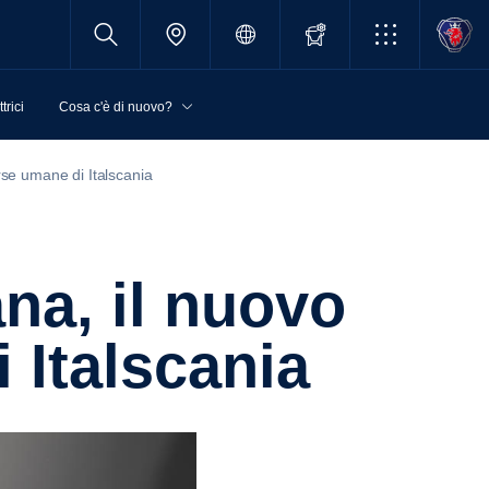
trici
Cosa c'è di nuovo?
rse umane di Italscania
 Italscania