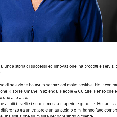
 lunga storia di successi ed innovazione, ha prodotti e servizi d
.
esso di selezione ho avuto sensazioni molto positive. Ho incontr
zione Risorse Umane in azienda: People & Culture. Penso che espr
e une alle altre.
e a tutti i livelli si sono dimostrate aperte e genuine. Ho tanti
differenza tra un trattore e un autotelaio e mi hanno fatto comp
e una soluzione su misura per ogni singolo cliente.