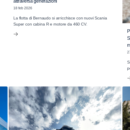
attraversa generazioni
18 feb 2026
La flotta di Bernaudo si arricchisce con nuovi Scania
Super con cabina R e motore da 460 CV.
P
S
m
2
S
p