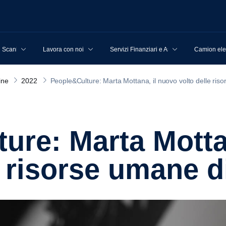
u Scania
Lavora con noi
Servizi Finanziari e Assicurativi
Camion elet
ine
2022
People&Culture: Marta Mottana, il nuovo volto delle riso
e risorse umane di