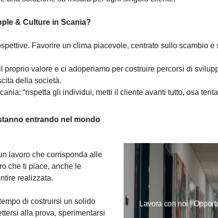
eople & Culture in Scania?
rospettive. Favorire un clima piacevole, centrato sullo scambio e 
il proprio valore e ci adoperiamo per costruire percorsi di svilupp
cita della società.
ia: “rispetta gli individui, metti il cliente avanti tutto, osa tentar
he stanno entrando nel mondo
 un lavoro che corrisponda alle
ro che ti piace, anche le
tire realizzata.
tempo di costruirsi un solido
Lavora con noi | Opportu
ersi alla prova, sperimentarsi