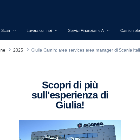
u Scania
Lavora con noi
Servizi Finanziari e Assicurativi
Camion elet
ine
2025
Giulia Camin: area services area manager di Scania Itali
Scopri di più
sull'esperienza di
Giulia!