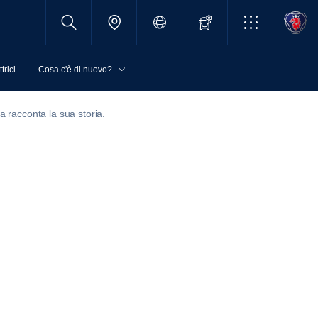
trici
Cosa c'è di nuovo?
a racconta la sua storia.