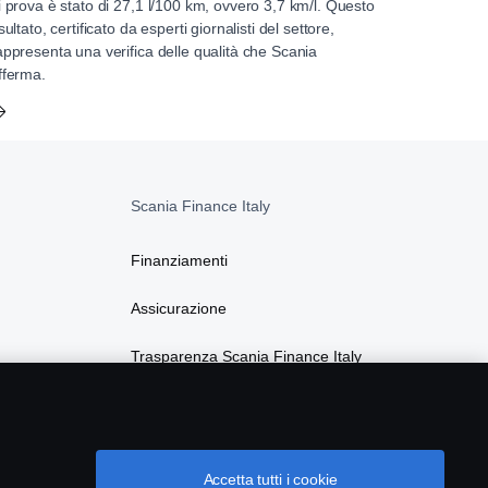
i prova è stato di 27,1 l/100 km, ovvero 3,7 km/l. Questo
isultato, certificato da esperti giornalisti del settore,
appresenta una verifica delle qualità che Scania
fferma.
Scania Finance Italy
Finanziamenti
Assicurazione
Trasparenza Scania Finance Italy
Privacy Scania Finance Italy
Accetta tutti i cookie