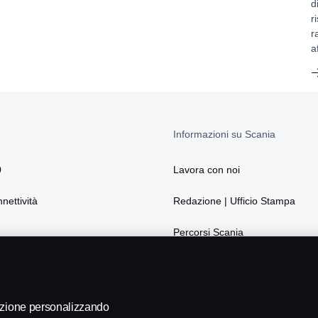
d
r
r
a
Informazioni su Scania
0
Lavora con noi
nnettività
Redazione | Ufficio Stampa
Percorsi Scania
La sostenibilità secondo Scania
Webshop
gazione personalizzando