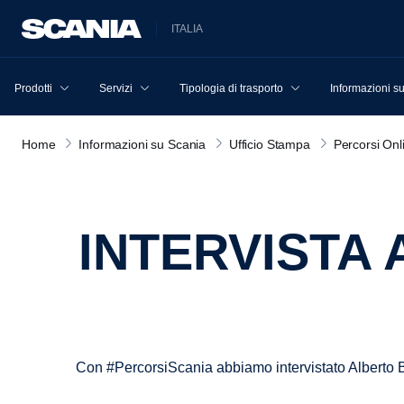
ITALIA
Prodotti
Servizi
Tipologia di trasporto
Informazioni s
Home
Informazioni su Scania
Ufficio Stampa
Percorsi Onl
INTERVISTA AD ALBERTO BERTONE,FONTI
Con #PercorsiScania abbiamo intervistato Alberto B