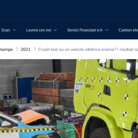
u Scania
Lavora con noi
Servizi Finanziari e Assicurativi
Camion elet
stampa
2021
Crash test su un veicolo elettrico scania? I risultati so