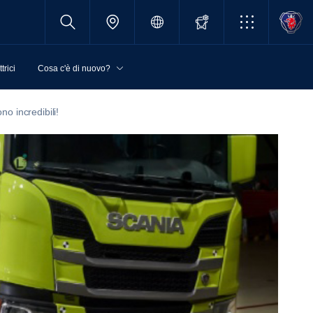
trici
Cosa c'è di nuovo?
no incredibili!