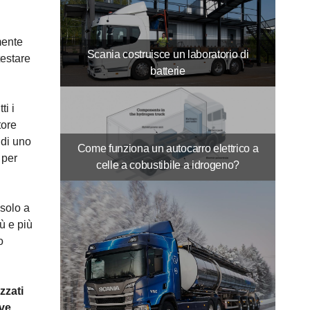
mente
Scania costruisce un laboratorio di
testare
batterie
ti i
tore
 di uno
Come funziona un autocarro elettrico a
 per
celle a cobustibile a idrogeno?
 solo a
ù e più
o
zzati
eve