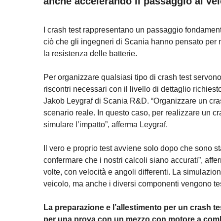
anche accelerando il passaggio ai veic
I crash test rappresentano un passaggio fondament
ciò che gli ingegneri di Scania hanno pensato per m
la resistenza delle batterie.
Per organizzare qualsiasi tipo di crash test servono
riscontri necessari con il livello di dettaglio richie
Jakob Leygraf di Scania R&D. “Organizzare un crash
scenario reale. In questo caso, per realizzare un cra
simulare l’impatto”, afferma Leygraf.
Il vero e proprio test avviene solo dopo che sono st
confermare che i nostri calcoli siano accurati”, af
volte, con velocità e angoli differenti. La simulazi
veicolo, ma anche i diversi componenti vengono te
La preparazione e l’allestimento per un crash test
per una prova con un mezzo con motore a combus