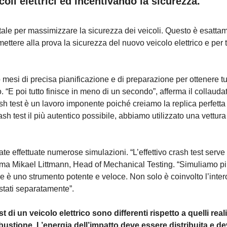
oli elettrici ed incentivando la sicurezza.
ale per massimizzare la sicurezza dei veicoli. Questo è esatta
ettere alla prova la sicurezza del nuovo veicolo elettrico e per 
 mesi di precisa pianificazione e di preparazione per ottenere tut
sto. “E poi tutto finisce in meno di un secondo”, afferma il collauda
 test è un lavoro imponente poiché creiamo la replica perfetta
sh test il più autentico possibile, abbiamo utilizzato una vettura
ate effettuate numerose simulazioni. “L’effettivo crash test serve
ferma Mikael Littmann, Head of Mechanical Testing. “Simuliamo pi
one è uno strumento potente e veloce. Non solo è coinvolto l’inter
stati separatamente”.
 di un veicolo elettrico sono differenti rispetto a quelli reali
tione. L’energia dell’impatto deve essere distribuita e d