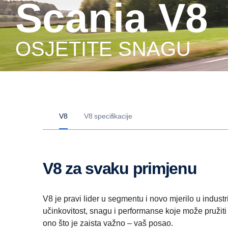
Scania V8
OSJETITE SNAGU
V8
V8 specifikacije
V8 za svaku primjenu
V8 je pravi lider u segmentu i novo mjerilo u industr
učinkovitost, snagu i performanse koje može pružit
ono što je zaista važno – vaš posao.