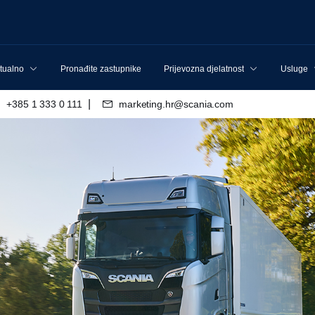
tualno
Pronađite zastupnike
Prijevozna djelatnost
Usluge
|
+385 1 333 0 111
marketing.hr@scania.com