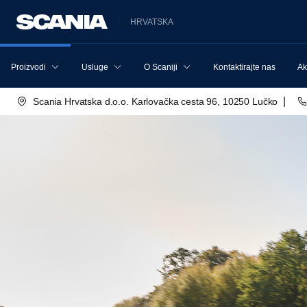
HRVATSKA
Proizvodi
Usluge
O Scaniji
Kontaktirajte nas
Ak
|
Scania Hrvatska d.o.o. Karlovačka cesta 96, 10250 Lučko