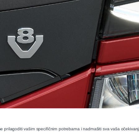
 prilagoditi vašim specifičnim potrebama i nadmašiti sva vaša očekivanj