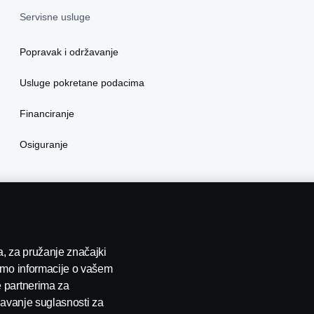
Servisne usluge
Popravak i održavanje
Usluge pokretane podacima
Financiranje
Osiguranje
a, za pružanje značajki
limo informacije o vašem
e partnerima za
jte nas
Whistleblowing
Postavke Kolačića
 davanje suglasnosti za