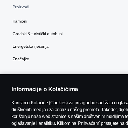
Proizvodi
Kamioni
Gradski & turistički autobusi
Energetska rješenja
Značajke
Scania in Your Region:
HRVATSKA
Informacije o Kolačićima
Koristimo Kolačiće (Cookies) za prilagodbu sadržaja i oglas
društvenih medija i za analizu našeg prometa. Također, dije
korištenju naše web stranice s našim društvenim medijima t
Pravna obavijest
Izjava o privatnosti
Kolačići
Kontaktira
oglašavanje i analitiku. Klikom na 'Prihvaćam' pristajete na