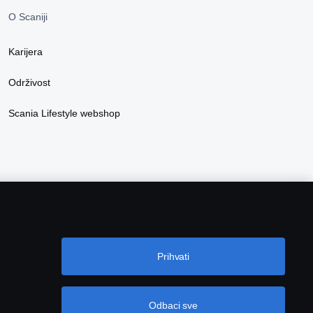
O Scaniji
Karijera
Održivost
Scania Lifestyle webshop
Prihvati
Odbaci sve