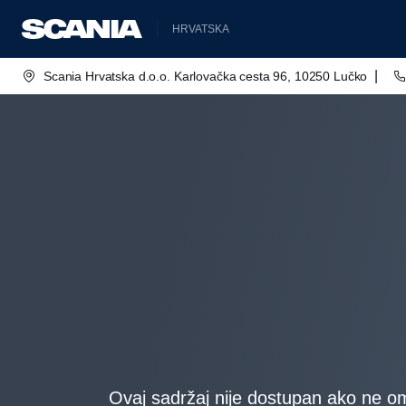
HRVATSKA
|
Scania Hrvatska d.o.o. Karlovačka cesta 96, 10250 Lučko
Ovaj sadržaj nije dostupan ako ne om