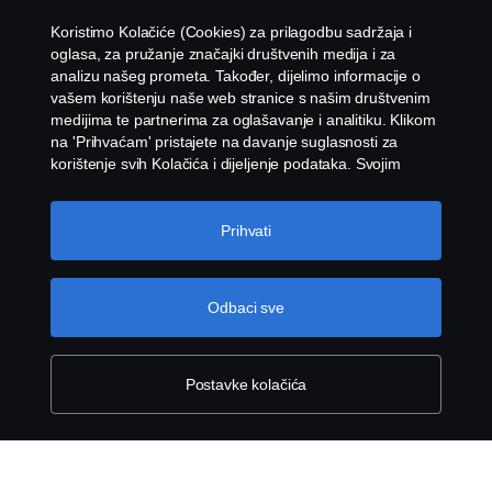
Kontaktirajte nas
Koristimo Kolačiće (Cookies) za prilagodbu sadržaja i
Odaberite vašu ulogu u tvrtci
oglasa, za pružanje značajki društvenih medija i za
Whistleblowing
analizu našeg prometa. Također, dijelimo informacije o
vašem korištenju naše web stranice s našim društvenim
Vaša poruka
medijima te partnerima za oglašavanje i analitiku. Klikom
VLASNIK
Postavke Kolačića
na 'Prihvaćam' pristajete na davanje suglasnosti za
korištenje svih Kolačića i dijeljenje podataka. Svojim
DIREKTOR
Kolačićima možete upravljati i klikom na 'Postavke
Uvjeti i odredbe nalaze se
ovdje
.
Kolačića' i odabirom kategorija koje želite prihvatiti. Za
detaljnije objašnjenje o tome kako koristimo Kolačiće,
Uvjeti i odredbe:
Prihvati
VODITELJ NABAVE
posjetite naš odjeljak Kolačića koji možete pronaći klikom
Slažem se sa Uvjetima i odredbama
na vezu ispod ovog teksta.
Cookie policy
VODITELJ VOZNOG PARKA
Odbaci sve
© Copyright Scania 2026 Sva prava pridržana.
Scania Hrvatska d.o.o. Karlovačka cesta 96, 10250
Pošalji
VOZAČ
Lučko, Hrvatska, tel. +385 1 333 0 111.
Postavke kolačića
OSTALO