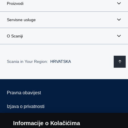
Proizvodi
Servisne usluge
E-mail
O Scaniji
Telefon
Scania in Your Region:
HRVATSKA
Tvrtka
Pravna obavijest
Porezni broj
Izjava o privatnosti
Kolačići
Informacije o Kolačićima
Uloga u tvrtci