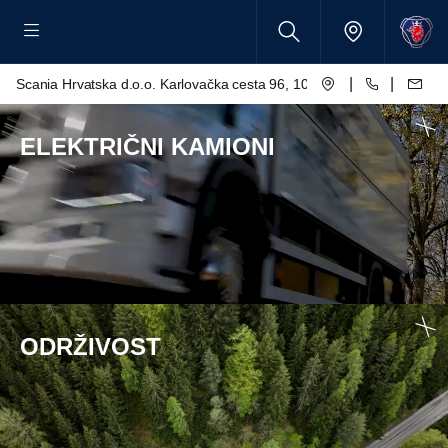
|
|
Scania Hrvatska d.o.o. Karlovačka cesta 96, 10250 Lučko
ELEKTRIČNI KAMIONI
ODRŽIVOST