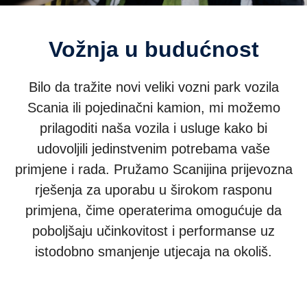
Vožnja u budućnost
Bilo da tražite novi veliki vozni park vozila
Scania ili pojedinačni kamion, mi možemo
prilagoditi naša vozila i usluge kako bi
udovoljili jedinstvenim potrebama vaše
primjene i rada. Pružamo Scanijina prijevozna
rješenja za uporabu u širokom rasponu
primjena, čime operaterima omogućuje da
poboljšaju učinkovitost i performanse uz
istodobno smanjenje utjecaja na okoliš.
Kamioni
Autobusi
Pogonska rješenja
Services
Polje interesa