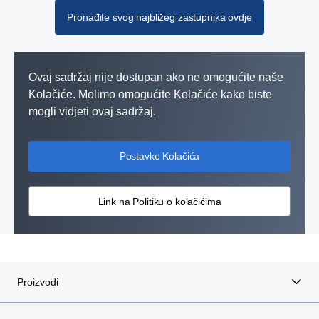
NOVI KAMIONI
Pronađite svog najbližeg zastupnika ovdje
RABLJENI KAMIONI
Prezime
Ovaj sadržaj nije dostupan ako ne omogućite naše
AUTOBUSI
Kolačiće. Molimo omogućite Kolačiće kako biste
mogli vidjeti ovaj sadržaj.
MOTORI
Adresa
SERVISNE USLUGE
Postavke Kolačića
FINANCIRANJE
Poštanski broj
Link na Politiku o kolačićima
OSTALO
Grad
Proizvodi