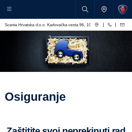
|
|
Scania Hrvatska d.o.o. Karlovačka cesta 96, 10250 Lučko
Osiguranje
Zaštitite svoj neprekinuti rad