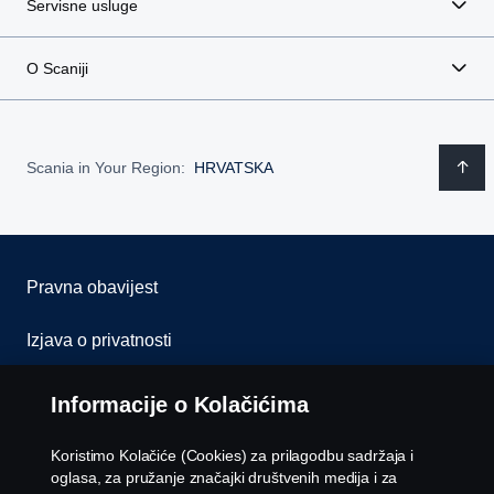
Servisne usluge
E-mail
O Scaniji
Telefon
Scania in Your Region:
HRVATSKA
Tvrtka
Pravna obavijest
Porezni broj
Izjava o privatnosti
Kolačići
Informacije o Kolačićima
Uloga u tvrtci
Kontaktirajte nas
Koristimo Kolačiće (Cookies) za prilagodbu sadržaja i
Odaberite vašu ulogu u tvrtci
oglasa, za pružanje značajki društvenih medija i za